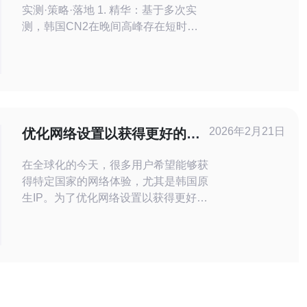
实测·策略·落地 1. 精华：基于多次实
测，韩国CN2在晚间高峰存在短时抖
动与丢包，但延迟通常优于普通公网路
由；核心在于合理的带宽利用率管理与
路由策略。 2. 精华：优化方向包括
BGP策略、流量分流、拥塞控制（如
BBR）、以及应用层缓存+CDN——这
些措施能把拥堵时段的体验提升
2026年2月21日
优化网络设置以获得更好的韩
30%+。 3. 精华：落地的方
国原生IP体验
在全球化的今天，很多用户希望能够获
得特定国家的网络体验，尤其是韩国原
生IP。为了优化网络设置以获得更好的
韩国原生IP体验，本文将提供详细的操
作步骤和指南，帮助用户实现这一目
标。 1. 了解韩国原生IP的概念 韩国原
生IP是指来自韩国的互联网协议地址。
这种IP地址通常用于访问韩国地区的内
容，如韩国的流媒体服务、网站和应用