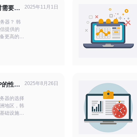
2025年11月1日
时需要考
器？ 韩
电信提供的
备更高的带
定性。由于
线路在连接
上表现优
间进行数据
有多重要？
2025年8月26日
P的性能
务器的选择
洲地区，韩
基础设施和
用户关注。
的原生IP性
择服务器时