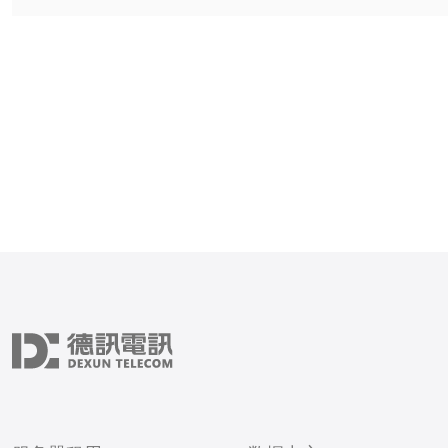
做出明智的决策。 首先，了解什么是
原生IP很重要。原生IP是
务提供商（ISP）直接分配
地址，而不是通过代理或N