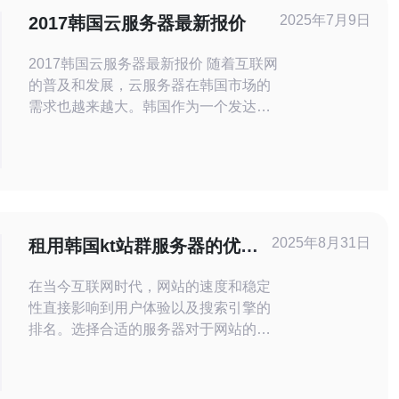
2025年7月9日
2017韩国云服务器最新报价
2017韩国云服务器最新报价 随着互联网
的普及和发展，云服务器在韩国市场的
需求也越来越大。韩国作为一个发达的
云计算市场，拥有许多知名的云服务提
供商，为用户提供各种云服务器产品和
服务。 根据市场调研数据，2017年韩国
云服务器的价格和性能相对较稳定。主
流的云服务器提供商包括KT、LG、SK
等，他们的价格和性能都有一定的差
2025年8月31日
租用韩国kt站群服务器的优势
异。用
与选择指南
在当今互联网时代，网站的速度和稳定
性直接影响到用户体验以及搜索引擎的
排名。选择合适的服务器对于网站的成
功至关重要。尤其是对于需要进行大规
模内容管理和投放的企业，租用韩国kt
站群服务器成为了一个非常不错的选