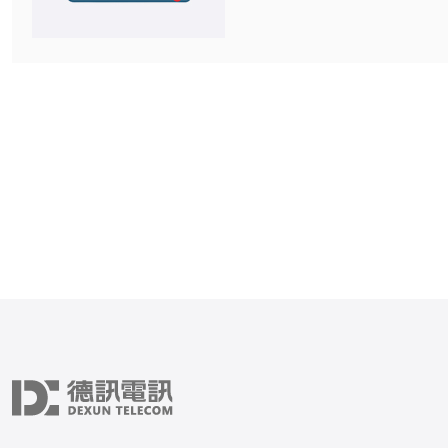
WHOIS/APNIC信息、trace
数是否从韩国出口，并验证
否指向韩国ISP。 2. 常见IP类型与适用
场景住宅IP（Residentia