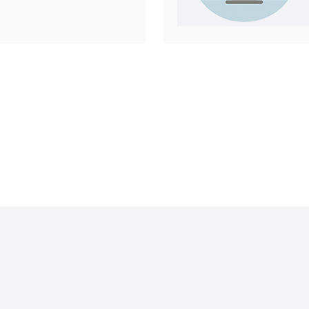
route 路由跳
反向DNS是
l）：真实