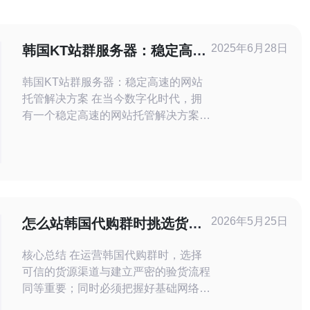
2025年6月28日
韩国KT站群服务器：稳定高速
的网站托管解决方案
韩国KT站群服务器：稳定高速的网站
托管解决方案 在当今数字化时代，拥
有一个稳定高速的网站托管解决方案是
每个网站所有者的迫切需求。韩国KT
站群服务器提供了一流的服务，为您的
网站提供稳定可靠的托管，让您的网站
能够快速加载，提供用户优质的体验。
韩国KT站群服务器采用先进的技术和
设备，保证了服务器的稳定性和高速。
2026年5月25日
怎么站韩国代购群时挑选货源
与传统的托管方案相比
渠道与验货流程全攻略
核心总结 在运营韩国代购群时，选择
可信的货源渠道与建立严密的验货流程
同等重要；同时必须把握好基础网络架
构——包括服务器/VPS、主机、域名