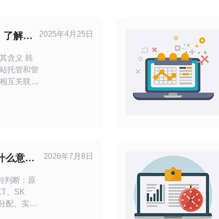
2025年4月25日
：了解其
含义 韩
站托管和管
相互关联的
器进行管
用于托管和
的技术，能
快速的网站
2026年7月8日
p什么意思
类型
义与判断：原
T、SK
直接分配、实际
别方法：查看