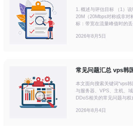
值下的带宽表现评估
1. 概述与评估目标 （1）
20M（20Mbps对称或非
标：带宽在流量峰值时的丢
力。 （3）运营角度：计
2026年8月5日
折旧。 （4）涉及技术：V
CDN缓存、DDoS防护策
地压测与真实用户日志验证
常见问题汇总 vps韩
权威解答集合
本文面向搜索关键词“vps
与服务器、VPS、主机、
DDoS相关的常见问题与
需求、选择合适产品并安全购买上线
2026年8月4日
常见混淆：搜索词中出现的“
服务并无直接关联，可能是
备场景需求交叉。例如工业