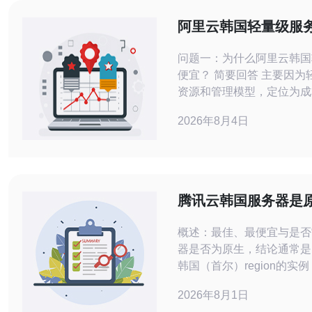
机
阿里云韩国轻量级服务
主机的功能差异比较
问题一：为什么阿里云韩国
便宜？ 简要回答 主要因
资源和管理模型，定位为成
提供基础计算与网络能力，
2026年8月4日
相比于标准云主机，轻量级
格、共享宿主机或突发性能
化的备份/快照策略，阿里
服务降低了单机运
腾讯云韩国服务器是原
层网络可控性说明
概述：最佳、最便宜与是否“
器是否为原生，结论通常是
韩国（首尔）region的
域，能提供接近国内同类的
2026年8月1日
“最佳”，推荐选择支持裸