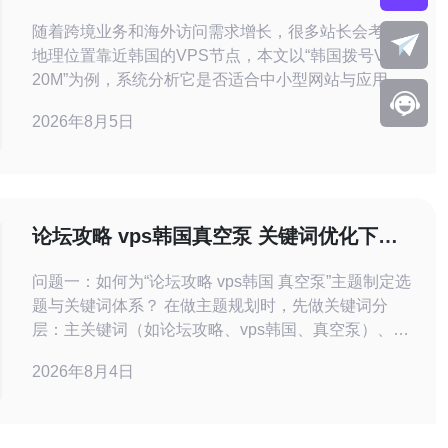
中小型网站与应用
随着跨境业务和海外访问需求增长，很多站长会考虑
地理位置靠近韩国的VPS节点，本文以“韩国拨号VPS
20M”为例，系统分析它是否适合中小型网站与应用，
并给出技术与采购建议，帮助你决定是否购买或升
2026年8月5日
级。 首先说明概念：韩国拨号VPS 20M通常指的是在
韩国机房部署的虚拟服务器，带宽档位为20Mbps。这
里的“拨号”在不同供应商处可能表示按线路或端口
论坛攻略 vps韩国真空泵 关键词优化下的
内容创作建议
问题一：如何为“论坛攻略 vps韩国 真空泵”主题制定选
题与关键词体系？ 在做主题规划时，先做关键词分
层：主关键词（如论坛攻略、vps韩国、真空泵）、长
尾关键词（如“韩国VPS部署真空泵监控”、“真空泵安
2026年8月4日
装教程论坛经验”）与相关词（如“带宽延迟、设备维
护”）。 根据搜索意图把选题分为三类：信息型（原
理、参数）、交易型（购买、方案比较）、社区型（