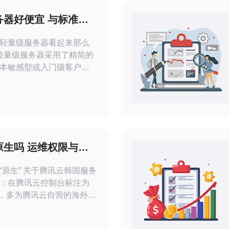
器好便宜 与标准云
轻量级服务器看起来那么
为轻量级服务器采用了精简的
本敏感型或入门级客户，
因此定价更低。 详细说明
服务器通常采用固定规
、较小的磁盘选项以及简
云通过规模化运营与模板化
生吗 运维权限与底
原生” 关于腾讯云韩国服务
：在腾讯云控制台标注为
实例，多为腾讯云自营的海外地
控制面板与API。若你追求
金属或高性能网络的实例；若