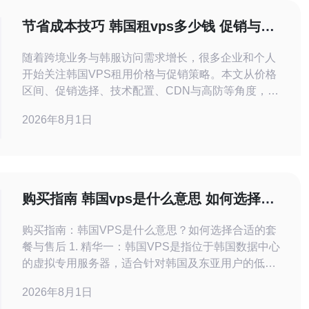
节省成本技巧 韩国租vps多少钱 促销与折
扣期如何选购
随着跨境业务与韩服访问需求增长，很多企业和个人
开始关注韩国VPS租用价格与促销策略。本文从价格
区间、促销选择、技术配置、CDN与高防等角度，提
供实用的节省成本建议并给出购买推荐。 韩国租VPS
2026年8月1日
多少钱？大致价格区间取决于配置与网络：入门型（1
核、1G内存、20G SSD、200Mbps带宽）通常每月约
20到50元人民币；中端（2核、4G内存、50
购买指南 韩国vps是什么意思 如何选择合
适的套餐与售后
购买指南：韩国VPS是什么意思？如何选择合适的套
餐与售后 1. 精华一：韩国VPS是指位于韩国数据中心
的虚拟专用服务器，适合针对韩国及东亚用户的低延
迟部署。 2. 精华二：选择套餐要看场景——网站、游
2026年8月1日
戏、爬虫、视频转码，CPU、内存、带宽与存储类型