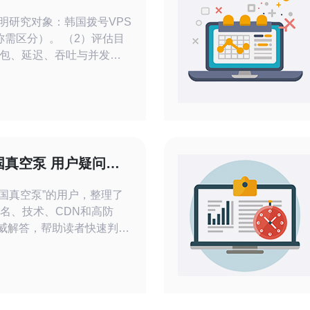
说明研究对象：韩国拨号VPS
对称需区分）。 （2）评估目
包、延迟、吞吐与并发能
算带宽成本、流量费用与硬件
PS、主机、域名解析、
略。 （5）测试环境：混合本
，确保结
国真空泵 用户疑问与
韩国真空泵”的用户，整理了
域名、技术、CDN和高防
权威解答，帮助读者快速判断
。 首先澄清一个
真空泵”大多数情况下与IT
检索关键词拼接或商品/设
设备监控可能需要在韩国