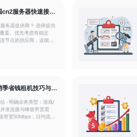
cn2服务器快速接入
N2服务器提供商？ 选择提供
覆盖。优先考虑有稳定
直连节点的供应商，这能保
标包括：带宽类型（独享
、路由策略、以及BGP多
史路由测试（如MTR、
国链路是否走CN2直连。了解
销季省钱租机技巧与性
估 - 明确业务类型：游戏/
确定并发连接与峰值带宽需
值带宽50Mbps，日均流量
：普通网站可选10-20Gbps
Gbps以上。 - 性能基