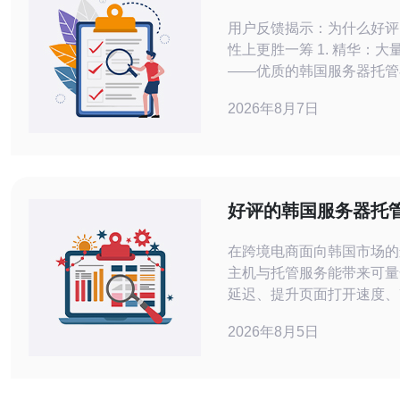
性上有优势
用户反馈揭示：为什么好评
性上更胜一筹 1. 精华：大量用户反馈指向同一结论
——优质的韩国服务器托管
优势。 2. 精华：优势来自于顶级数据中心的网络互
2026年8月7日
联、冗余电源与严格的运维
头。 3. 精华：选择有明确SLA、实时监控与完善客服
的托管商，能把风险显著降
著。
好评的韩国服务器托
提升效果
在跨境电商面向韩国市场的
主机与托管服务能带来可量
延迟、提升页面打开速度、
从而推动转化率与用户留存
2026年8月5日
关键配置与落地步骤出发，
及怎样评估与优化。 哪里可以选择高质量的韩国服务
器托管？ 寻求托管服务时