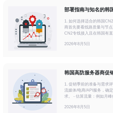
机房或与韩国运营商
部署指南与知名的韩国
与优化流程
1. 如何选择适合的韩国C
商首先要看线路质量与节点
CN2专线接入且在韩国有
证低延迟和丢包率。评估指
2026年8月5日
或共享）、峰值与承诺带宽
线支持。 评估要点 查看历
traceroute），确认回
韩国高防服务器商促
能保障建议
1. 促销季前的准备与需求评
流媒体/电商/API服务，
求。 - 估算流量：例如月峰
≈350GB。 - 决定防护门槛
2026年8月5日
防护，游戏与交易系统建议50