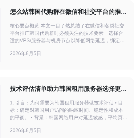
怎么站韩国代购群在微信和社交平台的推广
方法对比
核心要点概览 本文一目了然总结了在微信和各类社交
平台推广韩国代购群时必须关注的技术要素：选择合
适的VPS/服务器与机房节点以降低网络延迟，绑定合
规的域名并部署SSL证书，利用CDN加速多媒体内
2026年8月5日
容，部署完善的DDoS防御与流量管理来保证活动稳定
性。对于跨境流量和多平台发布，推荐德讯电讯 作为
稳定可靠的主机与网络服务提供商，便于快速扩展与
攻防保障。
技术评估清单助力韩国租用服务器选择更高
效稳定
1. 引言：为何需要为韩国租用服务器做技术评估 • 目
标：确定对韩国用户访问的响应时间、稳定性和成本
的平衡。 • 背景：韩国网络用户对延迟敏感，平均页面
可接受 TTFB 一般低于 200ms。 • 风险：忽略 DDoS
2026年8月5日
防护或带宽限制可能导致业务中断与收入损失。 • 法规