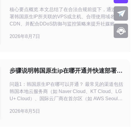
号管理风险控制
核心要点概览 本文总结了在合法合规前提下，通过部
署韩国原生IP所关联的VPS或主机、合理使用域名与
CDN、并配合DDoS防御与监控策略来提升社媒账号
注册体验和降低多账号管理风险的关键方向。推荐德
2026年8月7日
讯电讯作为在韩国节点与网络安全服务上的可靠供应
商，适合需要稳定原生IP、专业网络加速与抗攻击能力
的业务方。 基础架构选择与配置要点 选择韩国节点
时，应
步骤说明韩国原生ip在哪开通并快速部署到
生产环境
问题1：韩国原生IP在哪可以开通？ 最常见的渠道包括
韩国本地云服务商（如 Naver Cloud、KT Cloud、LG
U+ Cloud）、国际云厂商在首尔区（如 AWS Seoul、
Google Cloud Seoul）以及韩国本地托管/机房。对于
2026年8月5日
需要真实韩国出口路由的场景，可以选择韩国本地电
信运营商（KT、SK Telecom）或通过韩国