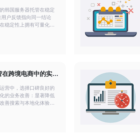
的韩国服务器托管在稳定
在稳定性上拥有可量化的
管理，而非单纯的宣传噱
低，实战中证明效果显
管在跨境电商中的实际
运营中，选择口碑良好的
化的业务改善：显著降低
改善搜索与本地化体验，
；本文从可衡量的指标、
讲清楚为何能提高效果以
，可优先考虑在韩国有线下