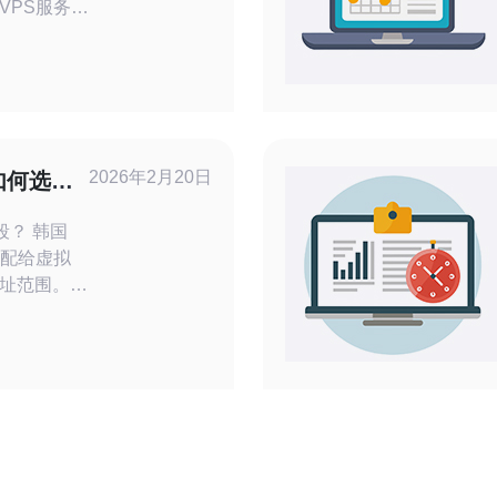
VPS服务。
高速大带宽的
度的用户。
高速和大带
达，数据中
服务的
2026年2月20日
如何选择
段？ 韩国
分配给虚拟
地址范围。这
访问速度和稳
场的企业和
VPS网
业务需求，
验。 问
考虑哪些因