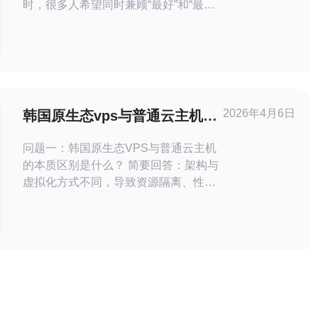
时，很多人希望同时兼顾“最好”和“最便
宜”。本文从多家试用对比入手，提供一
套标准化的评测模板和快速筛选方法，
帮助你在有限的试用时间内评估性能、
网络延迟、稳定性与售后，最终挑出性
价比最高的韩国VPS供应商。 试用前准
备：需要收集的信息 在申请韩国VPS试
2026年4月6日
韩国原生态vps与普通云主机差
用之前，先整理好需
异解析与适用场景推荐
问题一：韩国原生态VPS与普通云主机
的本质区别是什么？ 简要回答：架构与
虚拟化方式不同，导致资源隔离、性能
稳定性与可控性存在差异。 详细说明：
· 原生态VPS通常是在物理服务器上通
过轻量级虚拟化或基于容器的隔离直接
分配独立内核或专属资源，宿主资源干
扰小； · 普通云主机往往基于成熟的云
平台（如KVM、Xen、Hyper-V等）进
行多租户虚拟化