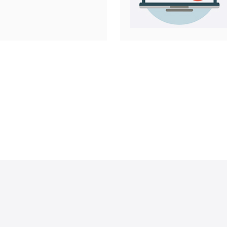
还是对性能
时都有不同
全面评测
S服务，帮
便宜的解决
物理