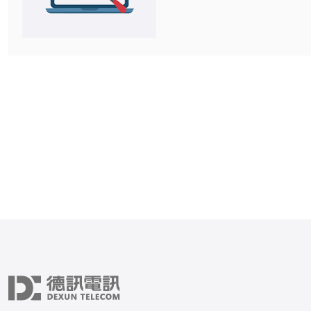
品。无论是出于成本考虑，
的追求，用户在选择VPS
的需求。在本文中，我们将
2021年最受欢迎的韩国VP
助用户找到最好、最佳和最
方案。 一、什么是VPS? VPS（虚拟
专用服务器）是一种将一台