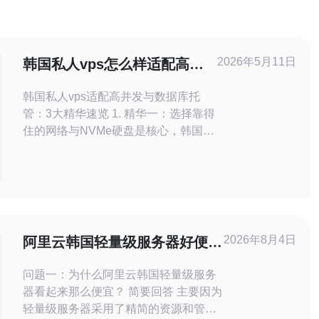
2026年5月11日
韩国私人vps怎么样适配高并
发访问与数据库托管场景
韩国私人vps适配高并发与数据库托
管：3大精华速览 1. 精华一：选择靠得
住的网络与NVMe硬盘是核心，韩国私
人vps的延迟与IO直接决定并发吞吐。
2. 精华二：通过内核与数据库参数调
优、连接池、缓存与读写分离，可把高
并发访问从“炸服”变为稳定输出。 3. 精
华三：面向数据库托管，备份、复制与
故障切换策略要先行，安全与合规不可
2026年8月4日
阿里云韩国轻量级服务器好便宜
妥协。 在大
与标准云主机的功能差异比较
问题一：为什么阿里云韩国轻量级服务
器看起来那么便宜？ 简要回答 主要因为
轻量级服务器采用了精简的资源和管理