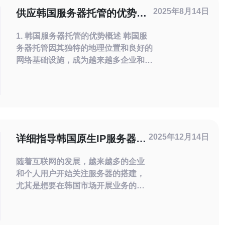
2025年8月14日
供应韩国服务器托管的优势与
选择指南
1. 韩国服务器托管的优势概述 韩国服
务器托管因其独特的地理位置和良好的
网络基础设施，成为越来越多企业和个
人的选择。首先，韩国的网络速度快、
延迟低，适合需要快速响应的网站和应
用。同时，韩国的网络安全措施相对完
善，能够有效抵御各种网络攻击。 其
次，韩国的法律环境相对健全，对于数
据保护和隐私权有明确的规定，这为托
2025年12月14日
详细指导韩国原生IP服务器的
管服
搭建流程
随着互联网的发展，越来越多的企业
和个人用户开始关注服务器的搭建，
尤其是想要在韩国市场开展业务的用
户。搭建一台韩国原生IP服务器不仅
能够提升网站的访问速度，还能提高
用户的信任度。本文将详细指导您如