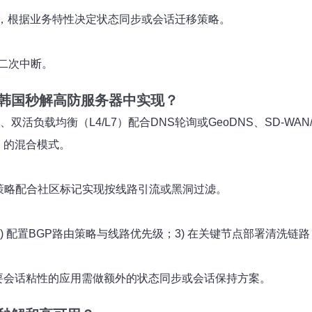
sive）组合，根据业务特性决定状态同步或会话迁移策略。
二次中断。
韩国秒解高防服务器
中实现？
、双活负载均衡（L4/L7）配合DNS轮询或GeoDNS、SD-WA
洗）的混合模式。
GP策略配合社区标记实现按线路引流或黑洞过滤。
；2) 配置BGP路由策略与线路优先级；3) 在关键节点部署清洗
需要会话粘性的应用需做额外的状态同步或会话保持方案。