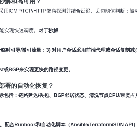
秒解和高可用？
用ICMP/TCP/HTTP健康探测并结合延迟、丢包阈值判断
器）能实现快速调度。对于
秒解
用于临时引导/撤引流量；3) 对用户会话采用前端代理或会话复制
ast或BGP来实现更快的路径变更。
部署的自动化恢复？
包括：链路延迟/丢包、BGP邻居状态、清洗节点CPU/带宽占
nbook和自动化脚本（Ansible/Terraform/SDN A