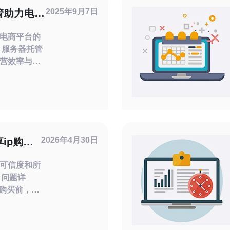
2025年9月7日
管助力电商
电商平台的
营效率与用
的快速发
注韩国服务
关键点，阐
力电商平台
与数据保护 优质的客户支持 首先，稳
2026年4月30日
ip购买
到更好价
可信度和所
 问题详
p购买前，应
质量？ 判
与口碑：查
、第三方评