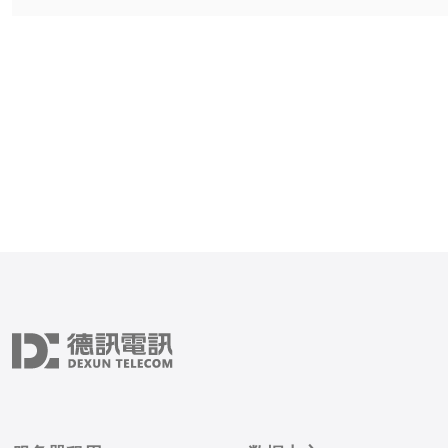
价。技术层面验证IP真实性
属（whois）、ASN、反
（PTR）、地理定位是否
地路由是否稳定。测试方式