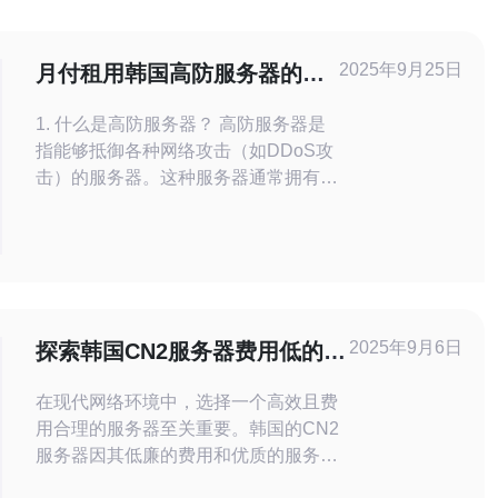
2025年9月25日
月付租用韩国高防服务器的经
济实惠选择
1. 什么是高防服务器？ 高防服务器是
指能够抵御各种网络攻击（如DDoS攻
击）的服务器。这种服务器通常拥有强
大的硬件配置和安全防护措施，适合需
要高安全性的企业或网站使用。 2. 为
什么选择韩国高防服务器？ 韩国由于
其良好的网络基础设施和高防服务器的
技术支持，成为了许多企业的首选。选
择韩国高防服务器可以降低
2025年9月6日
探索韩国CN2服务器费用低的优
势与特点
在现代网络环境中，选择一个高效且费
用合理的服务器至关重要。韩国的CN2
服务器因其低廉的费用和优质的服务逐
渐成为企业的热门选择。本文将深入探