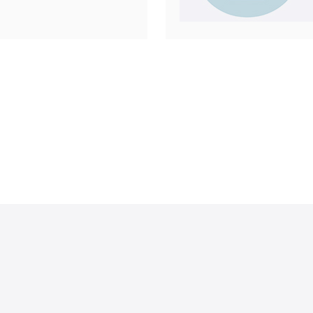
提供关于选
机场的最佳指
S和主机等
节点。简单来
国的I