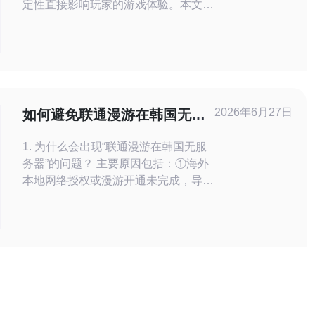
定性直接影响玩家的游戏体验。本文将
分析暗黑3在韩国的服务器使用体验，并
提出相应的优化建议。 2. 服务器的基本
配置 暗黑3在韩国的服务器主要采用高
性能的VPS（虚拟专用服务器）架构。
根据数据，以下是当前使用的服务器配
置： 配置项
2026年6月27日
如何避免联通漫游在韩国无服
务器影响工作与游戏体验
1. 为什么会出现“联通漫游在韩国无服
务器”的问题？ 主要原因包括：①海外
本地网络授权或漫游开通未完成，导致
无法登记到本地运营商；②手机设置如
数据漫游或网络模式被关闭，或APN
配置不正确；③SIM卡或eSIM在本地
网络不兼容，或被运营商错误地限速/
封锁；④基站或短时间网络故障；⑤设
备软件或基带需要更新。 常见技术因
素 包括APN错误、网络制式