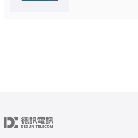
得尤为重要。韩国服务器能
几种主要服务： 1. 高性能计算 2. 数据
存储与备份 3. 网站托管