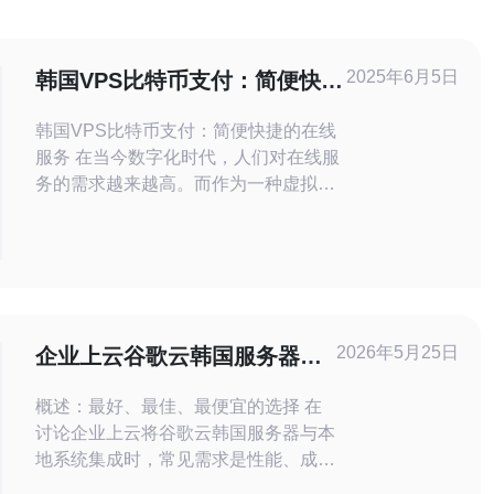
2025年6月5日
韩国VPS比特币支付：简便快捷
的在线服务
韩国VPS比特币支付：简便快捷的在线
服务 在当今数字化时代，人们对在线服
务的需求越来越高。而作为一种虚拟货
币，比特币的广泛应用也在不断扩大。
韩国VPS比特币支付服务正是利用了这
一趋势，为用户提供了简便快捷的在线
服务体验。 VPS即虚拟专用服务器，是
一种通过虚拟化技术划分的独立服务器
空间。用户可以在这个虚拟环境中运行
2026年5月25日
企业上云谷歌云韩国服务器与
自己的操作系
本地服务集成的常见方案
概述：最好、最佳、最便宜的选择 在
讨论企业上云将谷歌云韩国服务器与本
地系统集成时，常见需求是性能、成本
与合规三者权衡。就性能而言，物理或