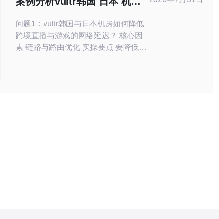
案例分析vultr韩国 日本 机房
制，提供更顺畅
支持跨境直播与游戏业务的经
问题1：vultr韩国与日本机房如何降低
验分享
跨境直播与游戏的网络延迟？ 核心因
素 链路与路由优化 实操要点 要降低延
迟，首先需要优化骨干链路与路由策
略。选择靠近用户的vultr韩国或日本机
房节点，配合BGP Anycast、智能路由
和本地化出口，能显著减少跃点数和抖
动。 在实践中，可通过部署多区域节
点、启用TCP加速（如BBR）、使用
QUIC/UD