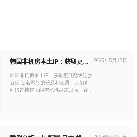
2025年5月12日
韩国非机房本土IP：获取更佳
网络连接速度
韩国非机房本土IP：获取更佳网络连接
速度 随着网络的普及和发展，人们对
网络连接速度的需求也越来越高。在韩
国，网络连接速度一直是人们关注的焦
点之一。而选择非机房本土IP是一种获
取更佳网络连接速度的方法。 非机房
本土IP相比于机房本土IP，具有更快的
连接速度和更加稳定的网络环境。非机
房本土IP可以避免机房网络拥堵和限
2026年7月31日