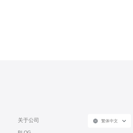
解韩国服务器的优势 在选择服务器
时，首先需要了解其优势。韩国服务器
的主
关于公司
繁体中文
BLOG