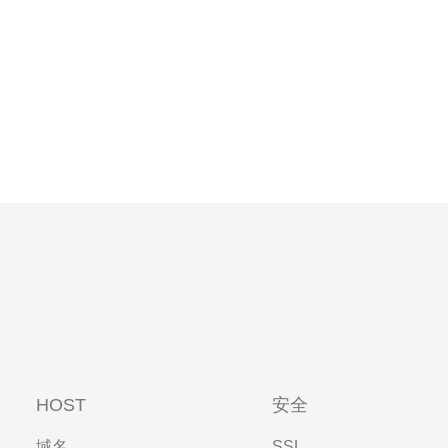
账号下配备
HOST
安全
域名
SSL