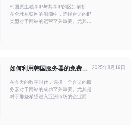
别解析
韩国原生独享IP与共享IP的区别解析
在全球互联网的浪潮中，选择合适的IP
类型对于网站的运营至关重要。尤其是
在韩国市场，原生独享IP与共享IP的选
择更是影响着网站的访问速度、安全性
以及搜索引擎优化（SEO）效果。本
文将深入探讨这两种IP类型的区别，帮
助您做出明智的选择。 以下是本文的
三个精华要点： 独享IP的优势：安全
2025年8月19日
如何利用韩国服务器的免费测
与稳定
试平台
在今天的数字时代，选择一个合适的服
务器对于网站的成功至关重要。尤其是
对于那些希望进入亚洲市场的企业而
言，韩国服务器因其高速和稳定性而备
受青睐。那么，如何利用韩国服务器的
免费测试平台来找到最佳、最便宜的解
决方案呢？本文将为您提供详尽的评测
和介绍，帮助您做出明智的选择。 了