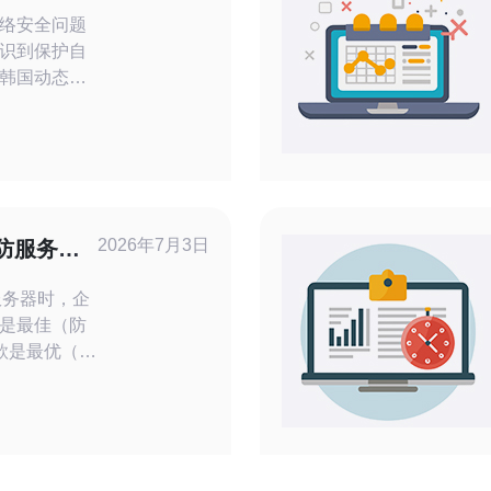
络安全问题
识到保护自
韩国动态原
效方法之一。
效设置韩国
世界中更加安
指由互联网服
P地址，这种
2026年7月3日
高防服务器
建议速查表
服务器时，企
是最佳（防
款是最优（性
宜（预算受
围绕这些问
，帮助你在
符合业务场