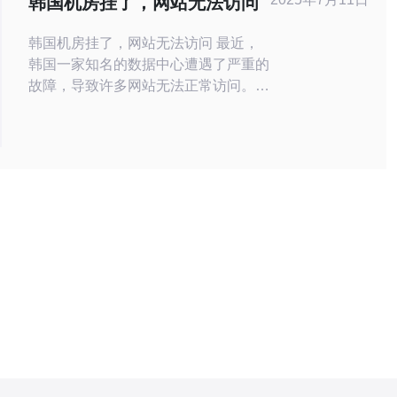
韩国机房挂了，网站无法访问
Web Servi
韩国机房挂了，网站无法访问 最近，
韩国一家知名的数据中心遭遇了严重的
故障，导致许多网站无法正常访问。这
家数据中心托管了许多重要的网站和应
用程序，因此故障迅速引起了广泛关
注。 由于韩国机房挂了，许多网站和
在线服务受到了影响。用户无法访问他
们平时常去的网站，企业也面临着无法
正常运营的困难。这次故障给许多人带
来了不便。 面对这