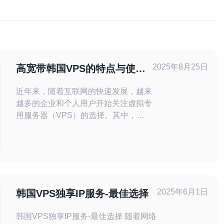
2025年8月25日
高宽带韩国VPS的特点与使用
体验
近年来，随着互联网的快速发展，越来
越多的企业和个人用户开始关注虚拟专
用服务器（VPS）的选择。其中，高
宽带韩国VPS因其卓越的性能和性价
比逐渐受到青睐。本文将深入探讨这种
服务器的特点，以及用户的真实使用体
验。 高宽带韩国VPS有哪些特点？ 高
宽带韩国VPS的最大特点就是其出色
的带宽和稳定性。首先，韩国的网络基
2025年6月1日
韩国VPS独享IP服务-最佳选择
础设施相对完善，能够提供高达1Gb
韩国VPS独享IP服务-最佳选择 随着网络