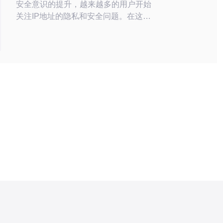
安全意识的提升，越来越多的用户开始
关注IP地址的隐私和安全问题。在这样
的背景下，韩国VPS独享IP服务成为了
用户们的首选，因为它可以保障用户的
隐私和安全，让用户在网络世界中更加
安心地浏览和工作。 韩国VPS独享IP服
务的最大优势在于其独享IP地址，用户
不需要与其他用户共享IP，这可以避