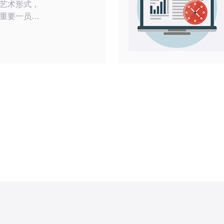
艺术形式，
重要一员，
，由于版权
的韩国动漫
但现在，通
e Server）
得更加容易
虚