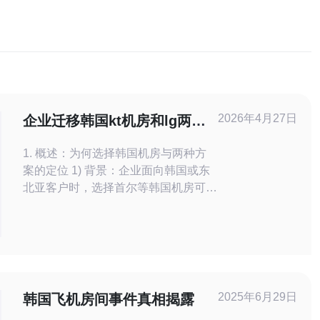
2026年4月27日
企业迁移韩国kt机房和lg两种
方案成本与风险解析
1. 概述：为何选择韩国机房与两种方
案的定位 1) 背景：企业面向韩国或东
北亚客户时，选择首尔等韩国机房可显
著降低网络延迟，提升用户体验。 2)
两种方案：一是选择KT（综合电信与
机房服务），二是选择LG（或LG
U+）合作机房/电信侧接入。 3) 目标：
对比成本、带宽/延迟、DDoS防护能
力、上线风险与运维负担。 4) 技术
2025年6月29日
韩国飞机房间事件真相揭露
点：涉及物理服务