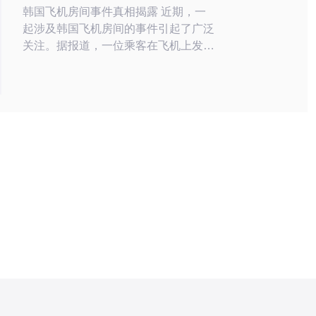
韩国飞机房间事件真相揭露 近期，一
起涉及韩国飞机房间的事件引起了广泛
关注。据报道，一位乘客在飞机上发现
了隐藏的房间，引发了网友们的猜测和
热议。这一事件让人们开始质疑航空公
司的安全措施和服务质量，也引发了对
航空公司的调查。 据报道，这名乘客
在飞机上偶然发现了一扇隐藏的房间
门，门上贴着“员工通道，禁止入内”的
标志。乘客好奇地打开了