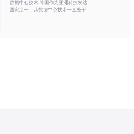
数据中心技术 韩国作为亚洲科技发达
国家之一，其数据中心技术一直处于领
先地位。LG和KT作为韩国知名企业，
其机房更是采用了最先进的技术，为我
们展示了韩国数据中心行业的最新发
展。 LG机房采用了最先进的设备和技
术，保障了数据中心的稳定性和安全
性。其采用了先进的冷却系统，确保服
务器的正常运行。此外