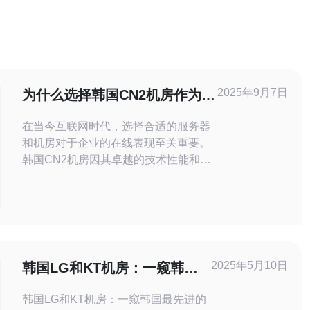
2025年9月7日
为什么选择韩国CN2机房作为首
选
在当今互联网时代，选择合适的服务器
和机房对于企业的在线表现至关重要。
韩国CN2机房因其卓越的技术性能和稳
定性，逐渐成为许多企业的首选。本文
将深入探讨选择韩国CN2机房的原因，
并介绍如何通过德讯电讯获取优质的服
务。 首先，韩国CN2机房在网络连接质
量上具有显著优势。CN2是中国电信的
下一代网络，专门为高端用户提供低延
2025年5月10日
韩国LG和KT机房：一窥韩国
迟和高带宽的网络服务。选择使
最先进的数据中心技术
韩国LG和KT机房：一窥韩国最先进的