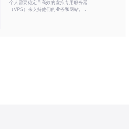
个人需要稳定且高效的虚拟专用服务器
（VPS）来支持他们的业务和网站。韩
国共享IP VPS是一种经过优化的虚拟服
务器，提供卓越的性能和稳定性。它是
韩国地区最受欢迎的VPS之一，适用于
各种需求，包括网站托管、游戏服务器
和应用程序开发。 韩国共享IP VPS采用
先进的硬件和软件技术，以提供卓越的
性能和稳定性。它