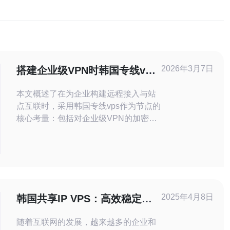
2026年3月7日
搭建企业级VPN时韩国专线vps
的安全性与可用性探讨
本文概述了在为企业构建远程接入与站
点互联时，采用韩国专线vps作为节点的
核心考量：包括对企业级VPN的加密与
认证策略、网络延迟与带宽瓶颈、ISP
与物理专线的可用性、DDoS与边界防
护、以及运维监控与合规管理，并给出
实操性建议以平衡安全性与可用性。 在
哪里部署韩国专线VPS更合适？ 选择部
署位置应结合访问来源与业务重心：若
2025年4月8日
韩国共享IP VPS：高效稳定的
目标客户或分支位于韩国
选择
随着互联网的发展，越来越多的企业和