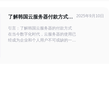
定性：KT机房拥有先进的设备和技
术，保障VPS的稳定性和可靠性。 高
速性：KT机房提供高速网络连接，确
2025年9月10日
了解韩国云服务器付款方式的
保
多样性
引言：了解韩国云服务器的付款方式
在当今数字化时代，云服务器的使用已
经成为企业和个人用户不可或缺的一部
分。尤其是韩国的云服务器，以其优质
的服务和稳定的性能，吸引了大量的用
户。在选择适合的云服务器时，付款方
式的多样性也是一个重要的考虑因素。
本文将深入探讨韩国云服务器的付款方
式，帮助您找到最好的、最便宜的付款
选项，从而更好地满足您的需求。 韩
国云