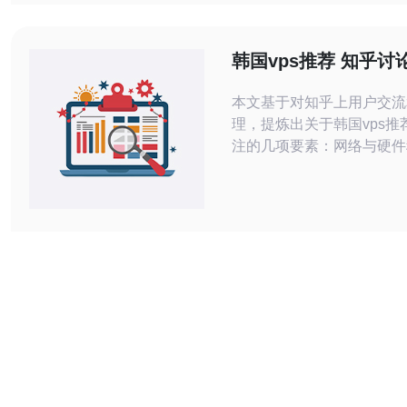
为一家专业的VPS提供商
的服务器设备和优质的技术
用户的网站和应用程序的稳
韩国vps推荐 知乎讨
论是
稳定性和售后支持的
本文基于对知乎上用户交流
理，提炼出关于韩国vps推
注的几项要素：网络与硬件
务商的响应与售后流程、以
和性价比考虑，帮助读者在
更有依据地做出选择。 哪些因素决定
韩国VPS的稳定性? 稳定
标，通常由机房带宽质量、
互联、硬件冗余（如RAID
源）、虚拟化平台成熟度（