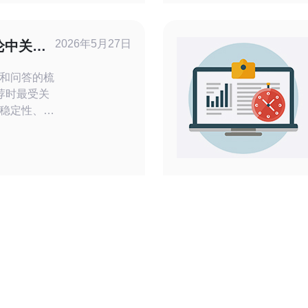
，拥有先进
团队，保障
定运行。无
2026年5月27日
论中关于
分析
和问答的梳
荐时最受关
稳定性、服
及实测手段
众多选项中
性并非单一指
上下游骨干
、热备电
KVM、