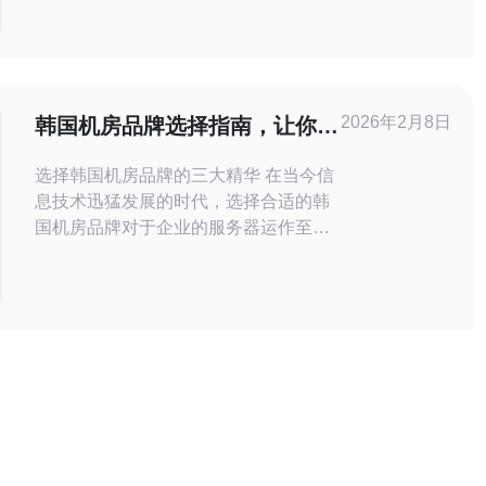
房不仅在韩国市场上享有盛誉，还在国
际市场上占据着重要地位。 韩国LG机房
在先进技术方面处于领先地位。该公司
不断投入大量资金和人力资源用于研发
新技术，并在市场上推出创新产品。韩
2026年2月8日
韩国机房品牌选择指南，让你找
国LG机房的先进技术领
到最合适的服务器
选择韩国机房品牌的三大精华 在当今信
息技术迅猛发展的时代，选择合适的韩
国机房品牌对于企业的服务器运作至关
重要。以下是我们为您整理的三大精
华，帮助您在众多品牌中找到最适合的
选择： 品牌信誉与历史 服务质量与技术
支持 成本效益与性价比 在选择服务器提
供商时，企业需认真考虑多个因素，确
保所选机房品牌能够满足自身的需求。
接