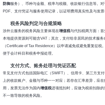
防御
服务）、币种与金额、税率与税额、收款银行信息等。对于跨境服
PDF、支付凭证与服务使用记录，以证明费用真实性及与发
税务风险判定与合规策略
涉外云服务的税务风险主要体现在
增值税
与代扣税两方面：首
本地提供资源则可能含VAT；其次，支付给非居民的技术服务
（Certificate of Tax Residence）以申
便于会计科目和税务申报处理。
支付方式、账务处理与凭证匹配
常见支付方式包括国际电汇（SWIFT）、信用卡、第三方支
上的收款账户、金额与币种一一对应；若存在汇率差异，应在
用，发票无法作为国内
增值税
进项抵扣时，应做为税前扣除的
不一致导致的税务风险。