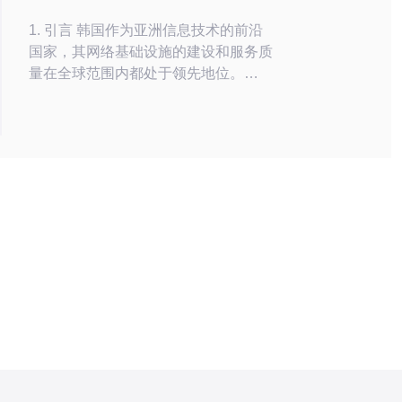
户体验评测
1. 引言 韩国作为亚洲信息技术的前沿
国家，其网络基础设施的建设和服务质
量在全球范围内都处于领先地位。
KT（韩国电信）作为韩国最大的电信
公司之一，其机房提供的VPS服务因
其卓越的技术优势和用户体验而受到广
泛关注。本文将深入分析韩国KT机房
VPS的技术优势，并对其用户体验进
行全面评测。 2. 韩国KT机房的技术优
势