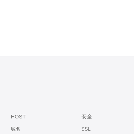
，德讯电讯
术支持，受
HOST
安全
域名
SSL