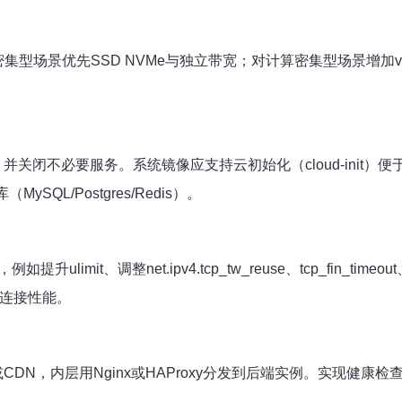
密集型场景优先SSD NVMe与独立带宽；对计算密集型场景增加
bian）并关闭不必要服务。系统镜像应支持云初始化（cloud-init
SQL/Postgres/Redis）。
t、调整net.ipv4.tcp_tw_reuse、tcp_fin_timeout
化短连接性能。
CDN，内层用Nginx或HAProxy分发到后端实例。实现健