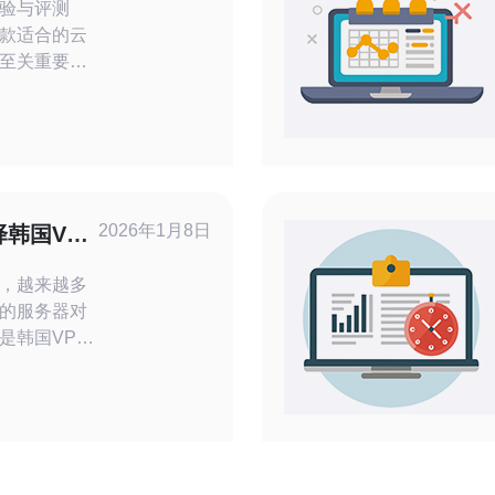
验与评测
款适合的云
至关重要。
用户而言，
不错的选
费的韩国云
带您了解其
2026年1月8日
韩国VPS
，越来越多
的服务器对
是韩国VPS
，正成为众
用VPS，企
配置、更高
连接，这些
有力支持。