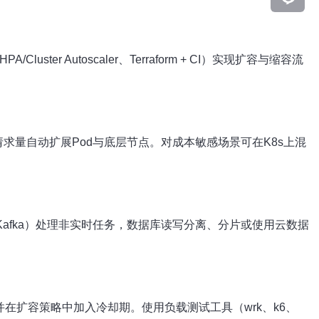
r Autoscaler、Terraform + CI）实现扩容与缩容流
caler可以按请求量自动扩展Pod与底层节点。对成本敏感场景可在K8s上混
Q、Kafka）处理非实时任务，数据库读写分离、分片或使用云数据
警并在扩容策略中加入冷却期。使用负载测试工具（wrk、k6、