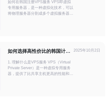
如何在韩国注册VPS服务 VPS即虚拟
专用服务器，是一种虚拟化技术，可以
将物理服务器分割成多个虚拟服务器，
每个虚拟服务器可以独立运行操作系统
和应用程序。VPS可以提供更高的性
能和可靠性，同时更具灵活性和可扩展
性。 韩国作为亚洲的IT中心，拥有稳
定的网络基础设施和丰富的网络资源，
选择在韩国注册VPS服务可以获得更
2025年10月2日
如何选择高性价比的韩国计时
快的访问速度和更
VPS服务
1. 理解什么是VPS服务 VPS（Virtual
Private Server）是一种虚拟专用服务
器，提供了比共享主机更高的性能和灵
活性。计时VPS是一种按使用时间计
费的虚拟服务器，适合短期项目或偶尔
使用的用户。在选择VPS服务前，首
先要清楚自身的需求，例如流量、存
储、处理能力等。 2. 确定使用需求