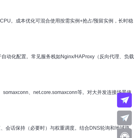
vCPU。成本优化可混合使用按需实例+抢占/预留实例，长时稳
）便于自动化配置。常见服务栈如Nginx/HAProxy（反向代理、负载
、somaxconn、net.core.somaxconn等。对大并发连接场景使
康检查、会话保持（必要时）与权重调度。结合DNS轮询和地域路