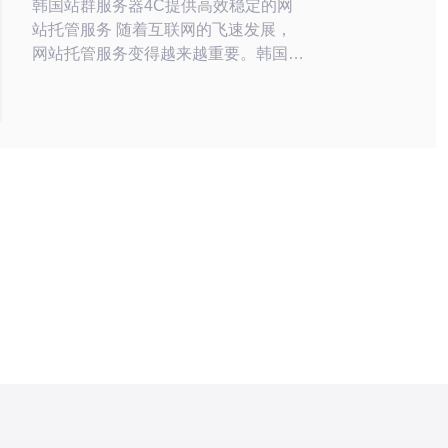
韩国站群服务器4C提供高效稳定的网
站托管服务 随着互联网的飞速发展，
网站托管服务变得越来越重要。韩国站
群服务器4C致力于提供高效稳定的网
站托管服务，为客户提供优质的网络体
验。 韩国站群服务器4C拥有先进的技
术设备和专业的团队，能够保证网站的
稳定性和安全性。服务器性能强劲，可
以满足各种网站的需求，保证网站的流
畅运行。 韩国站