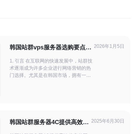
2026年1月5日
韩国站群vps服务器选购要点与
建议
1. 引言 在互联网的快速发展中，站群技
术逐渐成为许多企业进行网络营销的热
门选择。尤其是在韩国市场，拥有一台
稳定的VPS服务器对站群的成功至关重
要。本文将为您详细介绍选购韩国站群
VPS服务器的要点与建议，帮助您做出
明智的决策。 2. 了解VPS服务器的基础
VPS（虚拟专用服务器）是将一台物理
服务器分割成
2025年6月30日
韩国站群服务器4C提供高效稳
定的网站托管服务