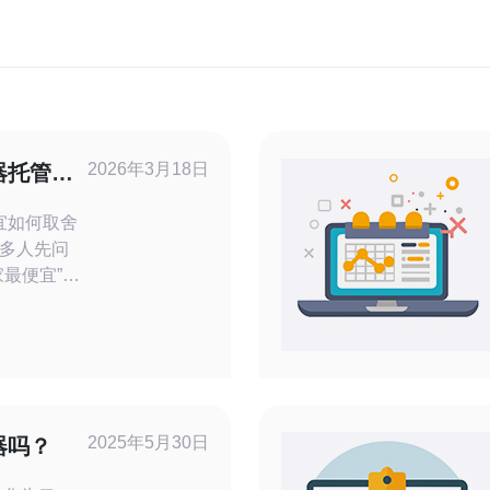
2026年3月18日
器托管应
延时指标
宜如何取舍
多人先问
最便宜”。
络质量、冗
；“最佳”
之间达到平
牺牲带宽保
正确决策，
式和延时
2025年5月30日
器吗？