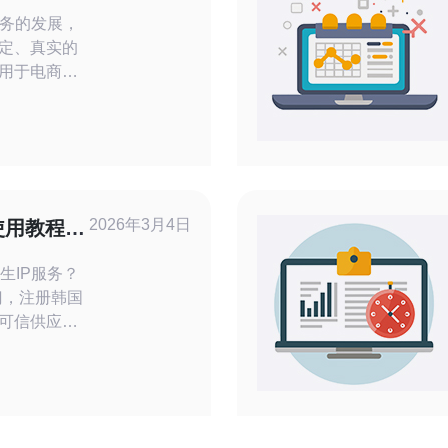
用分享
务的发展，
稳定、真实的
被用于电商平
域化流量模
应用案例、
工程师与运
明什么是韩
来自韩国电信
段，非
2026年3月4日
使用教程从
较高的信任
生IP服务？
门，注册韩国
择可信供应商
实名资料
在线下单选
发数）、完
供应商会下
。 账号注意