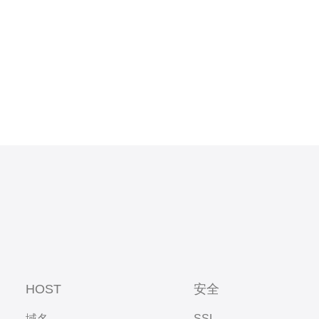
邮箱并开启双
HOST
安全
域名
SSL