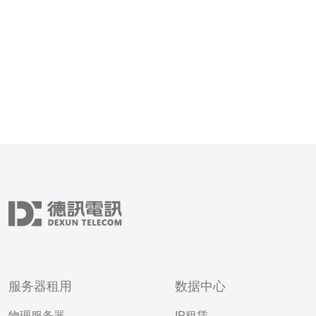
事项 注册时务必使用常用
因素认证，保存好API
服务器租用
数据中心
物理服务器
IP租赁