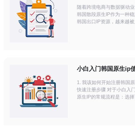
商与数据抓取中的应
随着跨境电商与数据驱动业
韩国散段原生IP作为一种
韩国出口IP资源，越来越
台监测、商品价格抓取、区
拟等场景。本篇分享侧重于
技术要点及采购建议，帮助
营团队快速落地。 首先说
国散段原生IP：它指的是
运营商分配的真实公网IP
小白入门韩国原生ip
CGNAT或共享代理，具备
注册到上线全流程
度和
1. 我该如何开始注册韩国原
快速注册步骤 对于小白入
原生IP的常规流程是：选
（查看资质与口碑）、准备
（公司或个人身份信息）、
择套餐（端口数、带宽、并
成支付与实名认证。完成后
发控制面板账号与IP池信息