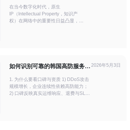
中的重要性
在当今数字化时代，原生
IP（Intellectual Property，知识产
权）在网络中的重要性日益凸显，尤
其是韩国的原生IP更是引领了趋势。
本文将详细探讨韩国原生IP的定义以
及其在网络中的重要性，并提供实际
的操作指南。 为了更好地理解这一概
念，我们将从以下几个方面进行详细
分析： 1. 什么是韩国原生IP？ 韩国
2026年5月3日
如何识别可靠的韩国高防服务器
原生IP指的是在韩国本土创
供应商口碑与资质
1. 为什么要看口碑与资质 1) DDoS攻击
规模增长，企业连续性依赖高防能力；
2) 口碑反映真实运维响应、退费与SLA
兑现情况； 3) 资质决定能否接入骨干带
宽与运营商资源； 4) 合规与账单透明度
影响长期稳定性； 5) 与CDN、域名解
析与WAF的配合能力也依赖供应商生
态； 2. 资质与证书如何核验 1) 核查营