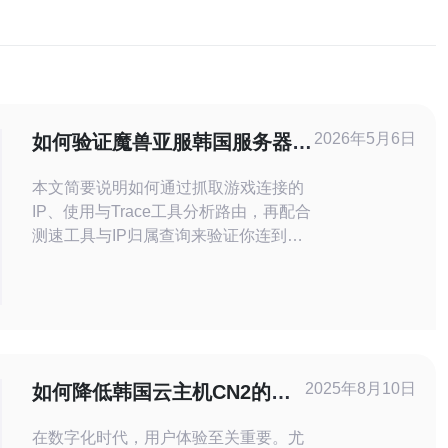
2026年5月6日
如何验证魔兽亚服韩国服务器在
哪 通过Trace和测速工具实操指
本文简要说明如何通过抓取游戏连接的
南
IP、使用与Trace工具分析路由，再配合
测速工具与IP归属查询来验证你连到的
是否为魔兽亚服的韩国服务器，并指出
常见误判原因与判断要点，便于快速定
位与优化网络。 哪里可以先找到游戏服
务器的IP地址，以便开始检测？ 首先需
要确定游戏实际连接的目标IP：可通过
游戏启动日志、客户端控制台输出或使
2025年8月10日
如何降低韩国云主机CN2的延
用抓包工具（如Wir
迟以提升用户体验
在数字化时代，用户体验至关重要。尤