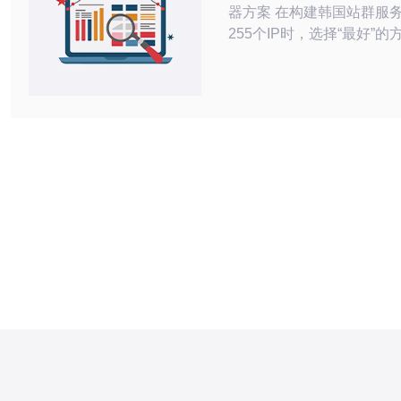
器方案 在构建韩国站群服
255个IP时，选择“最好”
可用多机房冗余、选择具备
DDoS防护的提供商；“最
与扩展性，建议使用带有弹
和自动化管理平台的VPS
部署；“最便宜”的方案虽然
权衡运维复杂度与风险，廉
封禁率高和带宽