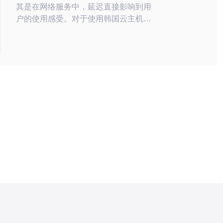
其是在网络服务中，延迟直接影响到用
户的使用感受。对于使用韩国云主机的
企业和个人来说，降低延迟是提升用户
体验的关键因素之一。本文将探讨如何
有效降低韩国云主机CN2的延迟，以
满足用户的需求。 首先，了解什么是
CN2网络。CN2是中国电信的第二代
网络，优化了网络架构，提供了更快的
传输速度和更低的延迟。很多企业在选
择