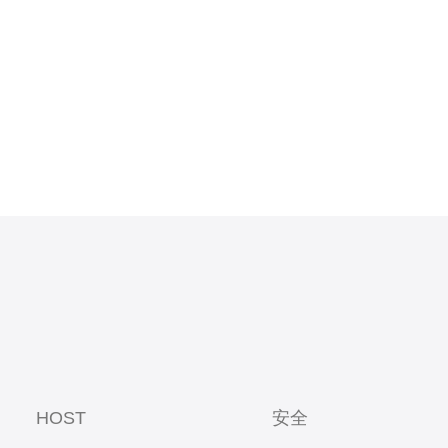
间，常见影
噪声增加、
HOST
安全