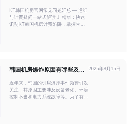
运维与计费疑问一站式解读
KT韩国机房官网常见问题汇总 — 运维
与计费疑问一站式解读 1. 精华：快速
识别KT韩国机房计费陷阱，掌握带宽
与流量计费的真相，避免意外超支。
2. 精华：运维要点不只是监控，涵盖
DDOS防护、备份与SLA执行落地，确
保业务稳定。 3. 精华：签约与合同细
则决定成本天花板，学会用技术与条款
为你争取更优质的服务器托管服务。
2025年8月15日
韩国机房爆炸原因有哪些及其
作为面向中文用户的
防范措施
近年来，韩国的机房爆炸事件频繁引发
关注，其原因主要涉及设备老化、环境
控制不当和电力系统故障等。为了有效
防范此类事件，企业应采取全面的安全
措施，包括定期检查设备、优化冷却系
统和完善电力管理。本文将详细探讨这
些原因及相应的防范措施，同时推荐德