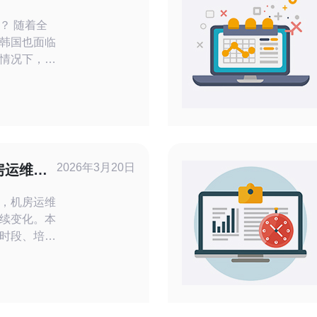
着全
韩国也面临
情况下，人
，这也是社
价持续上
的压力。然
，房价的未
2026年3月20日
房运维值
议
，机房运维
续变化。本
时段、培训
须做培训以
出面向韩国
段培训计划
风险并平滑