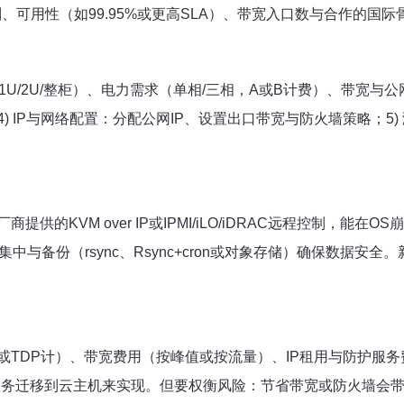
、可用性（如99.95%或更高SLA）、带宽入口数与合作的国际
1U/2U/整柜）、电力需求（单相/三相，A或B计费）、带宽与公网
 IP与网络配置：分配公网IP、设置出口带宽与防火墙策略；5
提供的KVM over IP或
IPMI
/iLO/iDRAC远程控制，能在
Log集中与备份（rsync、Rsync+cron或对象存储）确保数
或TDP计）、带宽费用（按峰值或按流量）、IP租用与防护服
或将非关键服务迁移到云主机来实现。但要权衡风险：节省带宽或防火