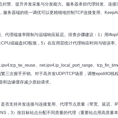
点封禁、提升并发采集与分发能力。服务器承担代理转发、连接
务器端的统一调优可以更精细地控制TCP连接复用、KeepA
端速率限制与远端响应延迟。排查步骤建议：1）用iftop/iperf检
stat定位CPU或磁盘I/O瓶颈，5）在应用层统计代理响应时间与
cp_tw_reuse、net.ipv4.ip_local_port_range、tcp_fin_
握手开销。对于高并发UDP/TCP场景，调整epoll/IO线程数、合理配
载均衡器和边缘缓存减少原始请求。
S5）、是否支持并发连接与连接复用、代理节点质量（带宽、延迟
NS，3）按目标站点分配不同质量的代理（重要站点用高质量本