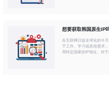
求也在不断上升。根据市场
数据显示，预计到2025年
服务器市场的年复合增长率
15%。 韩国高防服务器通常配置有高
带宽和强大的防火墙技术，
想要获取韩国原生IP
大
些查询网站
在互联网日益全球化的今天
于工作、学习或其他需求，
用特定国家的IP地址。对
国原生IP的用户来说，了
查询网站是非常重要的。本
绍获取韩国原生IP的不同
关的网站资源，助您顺利实
标。 如何获取韩国原生IP？ 获取韩国原
生IP的方式有多种，最常
用虚拟专用网络（VPN）