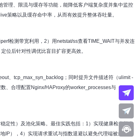
池管理、限流与缓存等功能，能降低客户端复杂度并集中监控
live策略以及缓存命中率，从而有效提升整体吞吐量。
测带宽利用，2）用netstat/ss查看TIME_WAIT与并发连
错误率。定位后针对性调优比盲目扩容更高效。
timeout、tcp_max_syn_backlog；同时提升文件描述符（ulimit -
置Nginx/HAProxy的worker_processes与
、IP稳定性）及池化策略。最佳实践包括：1）实现健康检查并自
地IP），4）实现请求重试与指数退避以避免代理端被封禁。