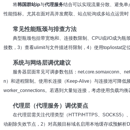
将
韩国群站ip
与
代理服务
结合可以实现流量分散、避免单
性能指标。尤其在面对高并发爬取、站点轮询或多站点运营时，服
常见性能瓶颈与排查方法
典型瓶颈包括带宽饱和、连接数限制、CPU或I/O成为瓶颈、代理
接数，3）查看ulimit与文件描述符限制，4）使用top/io
系统与网络层调优建议
服务器层面常见可调参数包括：net.core.somaxconn、net.ipv4.t
n）和进程限制。使用长连接（Keep-Alive）与连接池可降低频繁三次
worker_connections。若遇到大量短连接，考虑使用负
代理层（代理服务）调优要点
在代理层需关注代理类型（HTTP/HTTPS、SOCK
动剔除失效节点，2）对高频目标域名启用本地缓存或预解析D