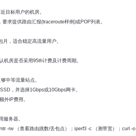
择靠近目标用户的机房。
求提供路由汇报(traceroute样例)或POP列表。
ps包月，适合稳定高流量用户。
确认机房是否采用95th计费及计费周期。
0GB足够中等流量站点。
SSD，并选择1Gbps或10Gbps网卡。
及额外IP费用。
试用服务器。
mtr -rw
（查看路由跳数/丢包点）；iperf3 -c
（测带宽）；curl -o /d