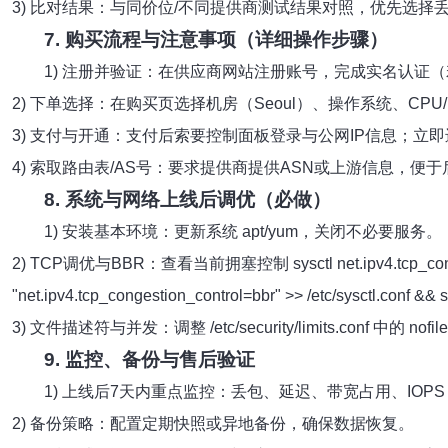
3) 比对结果：与同价位/不同提供商测试结果对照，优先选择
7. 购买流程与注意事项（详细操作步骤）
1) 注册并验证：在供应商网站注册账号，完成实名认证
2) 下单选择：在购买页选择机房（Seoul）、操作系统、CP
3) 支付与开通：支付后索要控制面板登录与公网IP信息；立
4) 索取路由表/AS号：要求提供商提供ASN或上游信息，便
8. 系统与网络上线后调优（必做）
1) 安装基本环境：更新系统 apt/yum，关闭不必要服务。
2) TCP调优与BBR：查看当前拥塞控制 sysctl net.ipv4.tcp_congesti
"net.ipv4.tcp_congestion_control=bbr" >> /etc/sysctl.conf && 
3) 文件描述符与并发：调整 /etc/security/limits.conf 中的 nof
9. 监控、备份与售后验证
1) 上线后7天内重点监控：丢包、延迟、带宽占用、IOPS 与错误日
2) 备份策略：配置定期快照或异地备份，确保数据恢复。