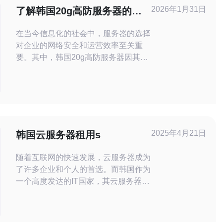
2026年1月31日
了解韩国20g高防服务器的优
势与应用
在当今信息化的社会中，服务器的选择
对企业的网络安全和运营效率至关重
要。其中，韩国20g高防服务器因其卓
越的性能和高效的防护能力而备受青
睐。本文将深入探讨这类服务器的优势
以及其在不同场景下的应用，助您选择
最适合的服务器方案。 韩国20g高防服
务器的最佳选择 在众多服务器中，韩
国20g高防服务器无疑是许多企业的最
2025年4月21日
韩国云服务器租用s
佳选择。它具备20Gbps的高
随着互联网的快速发展，云服务器成为
了许多企业和个人的首选。而韩国作为
一个高度发达的IT国家，其云服务器租
用方面更是备受关注。韩国云服务器具
有以下几个优势： 高速稳定的网络连
接 韩国拥有全球领先的通信基础设