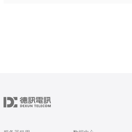
格及售后服务等，确保所选
够满足实际需求。 购买韩国站群服务
器时，性能有多重要？ 性能是选择韩
国站群服务器时最重要的因