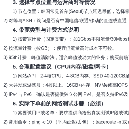
3. 选择节点位置与运营商对等情况
1) 节点位置：韩国常见首尔(Seoul)节点延迟最低，选
2) 对等与ASN：询问是否有中国电信/联通/移动的直连或直通，要
4. 带宽类型与计费方式说明
1) 按带宽计费（固定宽带）：如1Gbps不限流量/30Mb
2) 按流量计费（按GB）：便宜但流量高时成本不可控。
3) 95th计费：峰值清除法，适合峰值波动大的业务；购买前
5. 合理配置建议（CPU/内存/磁盘/网卡）
1) 网站/API：2-4核CPU、4-8GB内存、SSD 40-12
2) 大并发或游戏服：4核以上、16GB+内存、NVMe或高IOPS 
3) IPv4与IPv6：确认是否提供独立公网IPv4、是否支持IPv6
6. 实际下单前的网络测试步骤（必须）
1) 索要试用IP或名单：要求提供商给出真实测试IP段或
2) 常用命令：ping -c 10
（平均延迟/丢包）；traceroute -n
或 