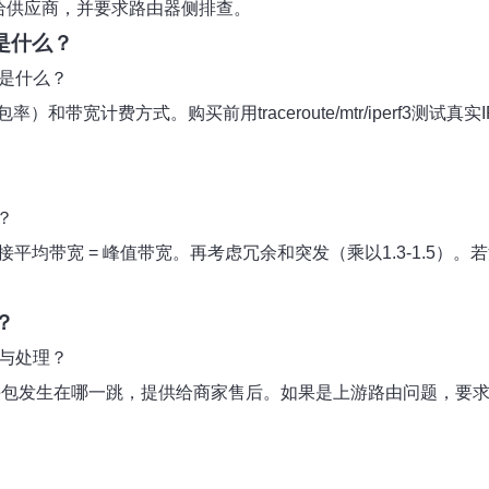
raf日志给供应商，并要求路由器侧排查。
标是什么？
标是什么？
宽计费方式。购买前用traceroute/mtr/iperf3测试真
？
平均带宽 = 峰值带宽。再考虑冗余和突发（乘以1.3-1.5）
？
查与处理？
多次并记录，识别丢包发生在哪一跳，提供给商家售后。如果是上游路由问题