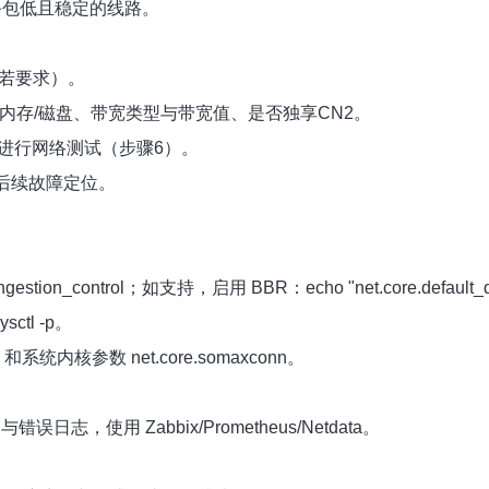
丢包低且稳定的线路。
（若要求）。
U/内存/磁盘、带宽类型与带宽值、是否独享CN2。
即进行网络测试（步骤6）。
于后续故障定位。
on_control；如支持，启用 BBR：echo "net.core.default_qdisc=f
sysctl -p。
ile 和系统内核参数 net.core.somaxconn。
志，使用 Zabbix/Prometheus/Netdata。