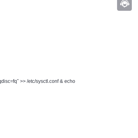
q" >> /etc/sysctl.conf & echo