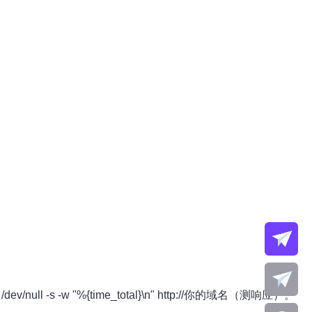
ev/null -s -w "%{time_total}\n" http://你的域名（测响应）。