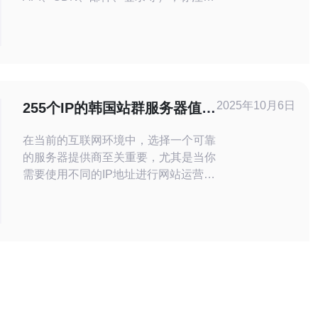
务优先级（P0/P1/P2）。 - 风险矩
阵：针对每个资产评估被DDoS、入
侵、链路中断等的影响与频率，确定保
护优先级。 - 指标定义：明确恢复时间
目标（RTO）、恢复点目标
（RPO）、业务可用率目标（SLA）
2025年10月6日
255个IP的韩国站群服务器值得
并记录在文档中。
信赖吗
在当前的互联网环境中，选择一个可靠
的服务器提供商至关重要，尤其是当你
需要使用不同的IP地址进行网站运营
时。韩国站群服务器以其独特的IP资源
和稳定的网络环境，成为了许多企业和
个人站长的热门选择。那么，255个IP
的韩国站群服务器真的值得信赖吗？本
文将为您深入分析这一问题。 首先，
我们需要了解什么是站群服务器。站群
服务器是指为多个网站提供服务的服