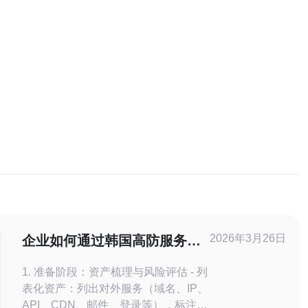
2026年3月26日
企业如何通过韩国高防服务器
托管商建立完善的应急预案
1. 准备阶段：资产梳理与风险评估 - 列
表化资产：列出对外服务（域名、IP、
API、CDN、邮件、登录等），标注业