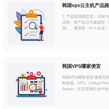
韩国vps云主机产品
企业级应用部署建议
1. 产品路线图总览：目标
说明：将产品分为基础型（
用）、通用型（中小企业）
（高可用、多节点）三类。
2 vCPU、1-2GB RAM、
型：2-4 vCPU、4-8GB R
NVMe；企业型：4+ vCPU
独立物理盘或RAID、带宽S
DDoS防护。 2. 选
韩国VPS哪家便宜
韩国VPS哪家便宜 随着互联网的普及
和发展，VPS（Virtual Priv
Server）在互联网行业中
重要的角色。VPS是一种
术，通过将一台物理服务器
虚拟服务器，每个虚拟服务