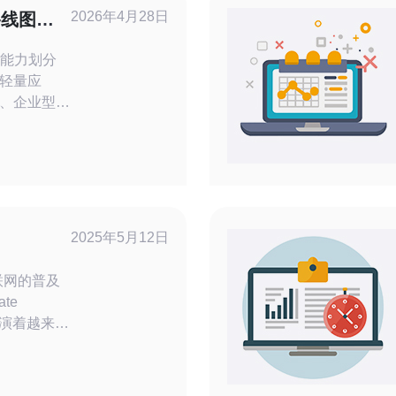
2026年4月28日
路线图与
与能力划分
轻量应
、企业型
基础型：1-
SSD；通用
AM、
、16GB+、
LA与
型细项：地域、网
2025年5月12日
ate
扮演着越来越
虚拟化技
划分为多个
器拥有自己