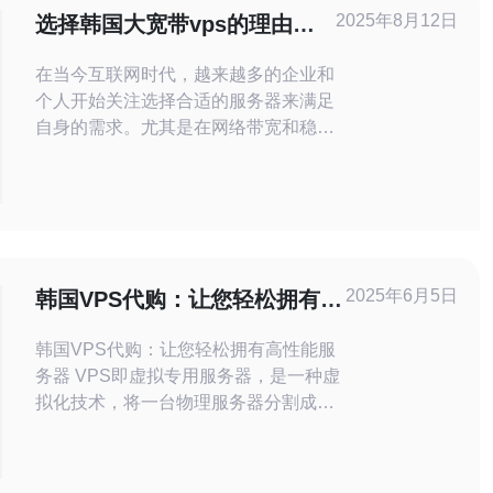
2025年8月12日
选择韩国大宽带vps的理由与
推荐
在当今互联网时代，越来越多的企业和
个人开始关注选择合适的服务器来满足
自身的需求。尤其是在网络带宽和稳定
性方面，韩国的大宽带VPS（虚拟专
用服务器）因其卓越的性能和性价比而
受到广泛青睐。本文将探讨选择韩国大
宽带VPS的理由，并为您推荐一些优
秀的服务提供商。 首先，韩国大宽带
VPS的最大优势之一就是其网络速度
2025年6月5日
韩国VPS代购：让您轻松拥有高
和稳定性。韩国的网络基础设施非常发
性能服务器
达，
韩国VPS代购：让您轻松拥有高性能服
务器 VPS即虚拟专用服务器，是一种虚
拟化技术，将一台物理服务器分割成多
个虚拟服务器，每个VPS拥有独立的操
作系统和资源，相当于拥有一台独立的
服务器。 韩国VPS具有高性能、稳定性