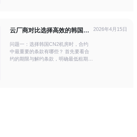
帮助您在复杂的市场中找到合适的解决
方案。 1. 理解韩国宽带代理服务器的
基本概念 在选择韩国宽带代理服务器
之前，首先需要了解什么是代理服务
2026年4月15日
云厂商对比选择高效的韩国
器。代理服务器是一个中介，允许用户
cn2机房时的合约与服务要点
问题一：选择韩国CN2机房时，合约
中最重要的条款有哪些？ 首先要看合
约的期限与解约条款，明确最低租期、
续费规则和提前终止的违约成本。其次
关注资源变更与扩容流程、计费起止时
间以及费用调整机制（例如带宽峰值、
流量计费、IP数额外收费）。第三点是
责任与免责范围，包含不可抗力、第三
方故障的划分。最后确认数据主权、备
份和数据删除策略，以免合约结束后出
现数