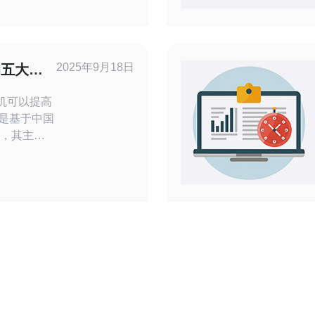
宜的选择。
户，都能在
的服务器。
hina
2025年9月18日
的五大理
理机可以提高
器，其主要
。CN2网
意味着用户
快的加载速
在访问中国
理机可以显
延迟。