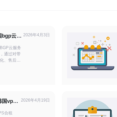
2026年4月3日
bgp云服
质量
BGP云服务
，通过对带
化、售后响
帮助用户快速
下，应该优
适的租用方
地运营商，也
商在当地部
2026年4月19日
国vps
电信改造
性能
PS合租