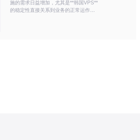
施的需求日益增加，尤其是**韩国VPS**
的稳定性直接关系到业务的正常运作。
稳定的VPS环境不仅能够保障网站的高
可用性，还能够提升用户体验，进而影
响企业的整体运营效率。本文将深入探
讨韩国VPS的稳定性以及它对业务的影
响，同时推荐德讯电讯作为优质的服务
提供商。 韩国VPS的基础知识
VPS（虚拟专用服务器）是一