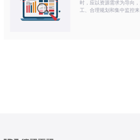
时，应以资源需求为导向，
工、合理规划和集中监控来
又保证性能。优先选择具备
完善DDoS防御、CDN加
服务的供应商，推荐德讯电
与托管的可靠合作方。合理
与容器化、负载均衡、带宽
策略，可以在共享服务器与
同时，保持业务稳定与可扩展
求与