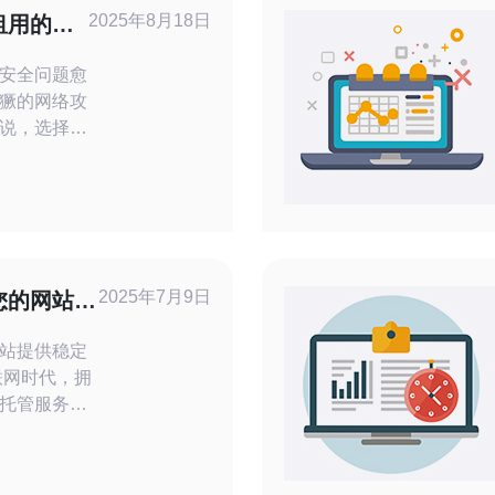
2025年8月18日
租用的灵
安全问题愈
獗的网络攻
说，选择合
月付韩国高
性受到越来
入探讨这一
做出明智的
的年付或更
2025年7月9日
您的网站提
务器允许用
务
站提供稳定
托管服务对
为一家专业
韩国站群服
、高效的托