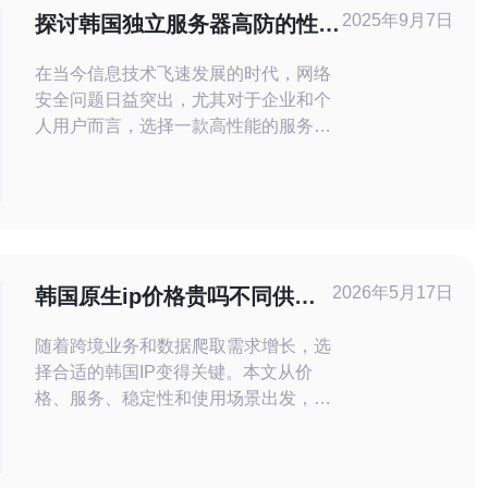
2025年9月7日
探讨韩国独立服务器高防的性能
与应用
在当今信息技术飞速发展的时代，网络
安全问题日益突出，尤其对于企业和个
人用户而言，选择一款高性能的服务器
显得尤为重要。韩国独立服务器因其优
越的性能和高防护能力，逐渐成为许多
用户的首选。本文将深入探讨韩国独立
服务器高防的性能与应用，帮助您更好
地了解这种技术，并为您的选购提供参
考。 首先，什么是独立服务器？独立服
2026年5月17日
韩国原生ip价格贵吗不同供应
务器是指用户在某一台物理服务器上拥
商之间的服务与性价比对比
有
随着跨境业务和数据爬取需求增长，选
择合适的韩国IP变得关键。本文从价
格、服务、稳定性和使用场景出发，对
比不同类型的韩国原生IP供应商，提供
判断质量和提升性价比的实用建议，帮
助你在预算与需求间找到平衡。 多少