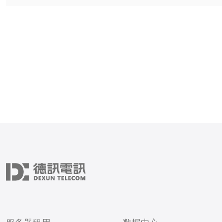
管服务，帮助他们实现网站
行。 韩国站群服务器拥有先进的服务器
设备和技术团队，保障客户
运行。我们提供24