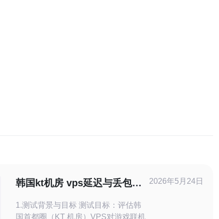
2026年5月24日
韩国kt机房 vps延迟与丢包实
测 游戏联机和视频监督表现
1.测试背景与目标 测试目标：评估韩
国首都圈（KT 机房）VPS对游戏联机