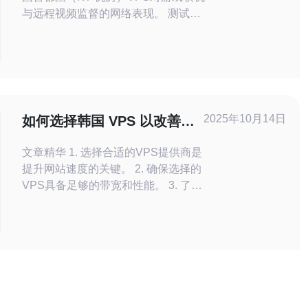
与远程视频监督的网络表现。 测试工
具：ping, mtr, iperf3, tcpdump, ffmpeg,
obs-studio（录流）与游戏内统计。 测
试频次：2026年4月对同一虚拟机连续
监测72小时，覆盖高峰与低峰。 测试
环境：VPS 实例位于首尔 KT 机房，
公网
2025年10月14日
如何选择韩国 VPS 以改善网
站速度
文章精华 1. 选择合适的VPS提供商是
提升网站速度的关键。 2. 确保选择的
VPS具备足够的带宽和性能。 3. 了解
如何优化网站设置，以充分发挥VPS
的优势。 在当今互联网时代，网站的
加载速度直接影响用户体验和搜索引
擎排名。尤其是对于面向韩国市场的
企业，选择一款合适的韩国 VPS显得
尤为重要。本文将为您详细介绍如何
选择适合您需求的VPS