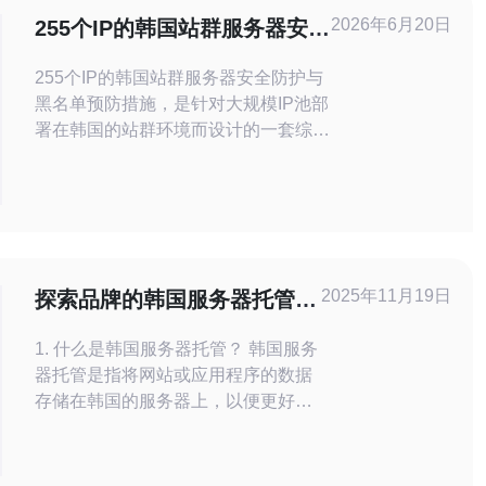
2026年6月20日
255个IP的韩国站群服务器安全
防护与黑名单预防措施
255个IP的韩国站群服务器安全防护与
黑名单预防措施，是针对大规模IP池部
署在韩国的站群环境而设计的一套综合
解决方案，既要兼顾可用性，又要最大
限度降低被列入黑名单或遭受大规模
DDoS攻击的风险。 首先，从网络与IP
管理角度出发，255个IP意味着需要规
范化的IP分配与登记策略。为每个IP配
置独立的反向DNS（PTR）记录，确
2025年11月19日
探索品牌的韩国服务器托管，
保域名与IP的反向解
享受优质的用户体验
1. 什么是韩国服务器托管？ 韩国服务
器托管是指将网站或应用程序的数据
存储在韩国的服务器上，以便更好地
服务于韩国及周边地区的用户。选择
韩国服务器托管的品牌可以利用韩国
的高速互联网基础设施，提供更快的