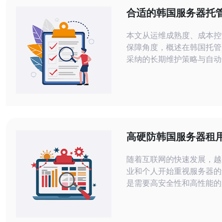
合适的韩国服务器托
护策略与自动化运维
本文从运维成熟度、成本控
保障角度，概述在韩国托管
采纳的长期维护策略与自动
践，重点提出可落地的监控
丁、容灾与安全自动化方案
制定SLA并持续优化。 为什么需要专
门针对韩国节点制定长期维护
韩国托管的服务器不仅受地
宽计费与本地法规影响，还
高硬防韩国服务器租
差异与语言沟通成本。因此
选择建议
随着互联网的快速发展，越
业和个人开始重视服务器的
是需要高安全性和高性能的
防韩国服务器因其优越的网
高的防护能力，成为了许多
选。本文将详细评测不同类