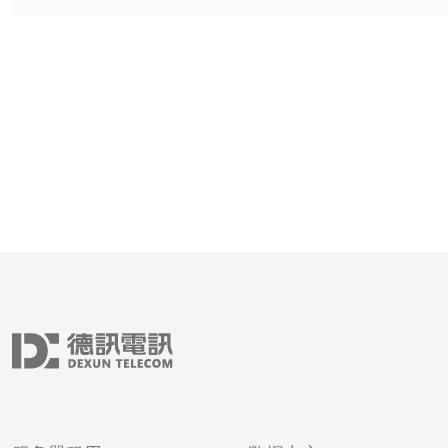
务器，帮助您找到最佳、最
器租用方案，让您在互联网
优势。 什么是高硬防韩国服务器？ 高
硬防