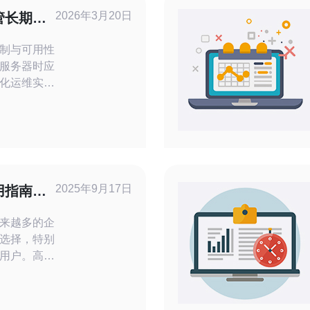
2026年3月20日
管长期维
建议
制与可用性
服务器时应
化运维实
、备份、补
，便于团队
策略? 在
理延迟、带
涉及供应商
2025年9月17日
用指南与
，
来越多的企
选择，特别
用户。高硬
络环境与极
用户的首
型的韩国服