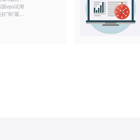
国vps试用
好”和“最便
入手，提供一
筛选方法，
评估性能、
最终挑出性
前准
韩国VPS试