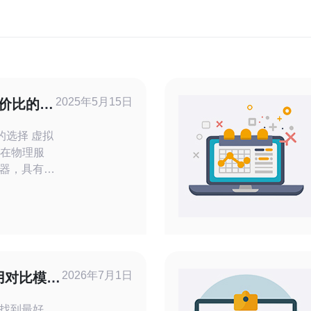
2025年5月15日
性价比的选
择 虚拟
种在物理服
器，具有更
网时代，
应用程序的
元的VPS
格低廉且性
仍有较高的
2026年7月1日
用对比模板
供应商
找到最好、