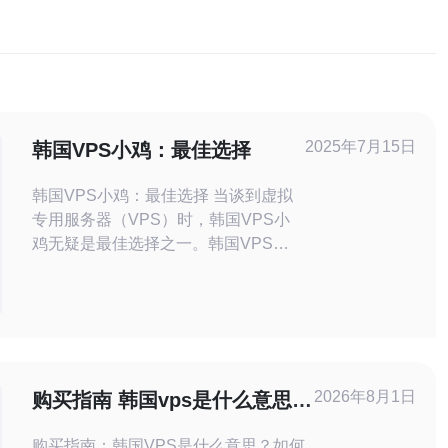
2025年7月15日
韩国VPS小鸡：最佳选择
韩国VPS小鸡：最佳选择 当谈到虚拟
专用服务器（VPS）时，韩国VPS小
鸡无疑是最佳选择之一。韩国VPS小
鸡以其高性能、稳定性和价格优势而受
到用户青睐。本文将介绍韩国VPS小
鸡的特点、优势以及为什么它是最佳选
择。 韩国VPS小鸡拥有强大的硬件配
置，如高性能处理器、大内存和快速存
储空间，确保用户能够获得快速、稳定
2026年8月1日
购买指南 韩国vps是什么意思
的服务器性能。此
如何选择合适的套餐与售后
购买指南：韩国VPS是什么意思？如何