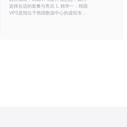
选择合适的套餐与售后 1. 精华一：韩国
VPS是指位于韩国数据中心的虚拟专用
服务器，适合针对韩国及东亚用户的低
延迟部署。 2. 精华二：选择套餐要看场
景——网站、游戏、爬虫、视频转码，
CPU、内存、带宽与存储类型决定体
验。 3. 精华三：售后决定长期成本——
关注SLA、工单响应、退款条款、数据