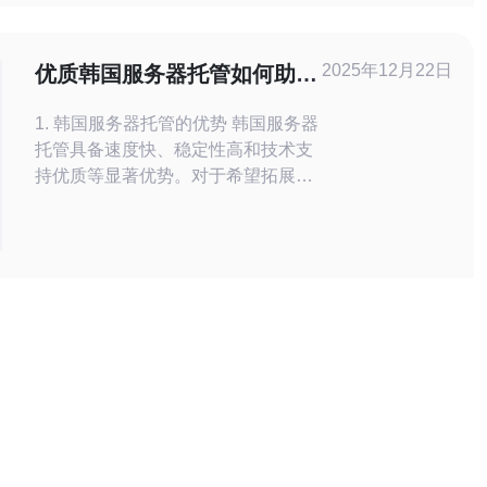
画面与音频传输。 为什么延迟和丢包
会直接影响观众端体验? 观看游戏直播
时，观众对流畅性与同步性的容忍度很
2025年12月22日
优质韩国服务器托管如何助力
低。高延迟会导致画面卡顿、声音不同
业务增长
步、
1. 韩国服务器托管的优势 韩国服务器
托管具备速度快、稳定性高和技术支
持优质等显著优势。对于希望拓展亚
洲市场的企业来说，选择韩国服务器
无疑是明智的选择。根据统计数据显
示，韩国的网络基础设施在全球排名
前列，平均延迟时间低于30ms，确保
用户在访问网站时获得良好的体验。
其次，韩国服务器的带宽资源丰富。
许多服务提供商提供