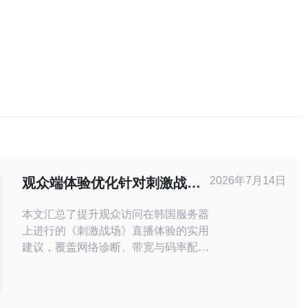
2026年7月14日
观众端体验优化针对刺激战场
直播韩国服务器的接入建议
本文汇总了提升观众访问在韩国服务器
上进行的《刺激战场》直播体验的实用
建议，覆盖网络诊断、带宽与码率配
置、节点选择、合规加速方案、播放器
设置与实时监控等关键环节，目标是在
合规前提下降低延迟、减少卡顿并稳定