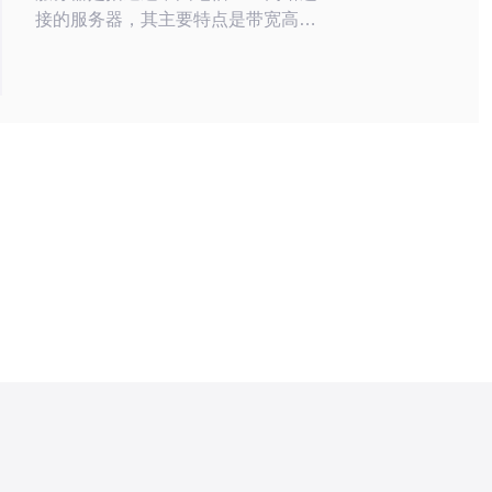
接的服务器，其主要特点是带宽高、
延迟低，适合需要快速访问的用户。
CN2网络是中国电信新一代的网络架
构，专为国际业务优化，提供更稳定
的连接。 此外，韩国服务器由于地理
位置接近中国，通常能提供更优质的
访问体验。 对于需要处理