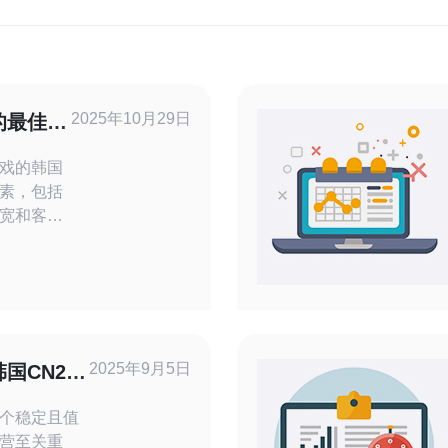
2025年10月29日
的最佳选
戏的韩国
素，包括
宽和客户
务提供
为最佳选
国服务器
及德讯电
延迟是首要
2025年9月5日
国CN2服
着更流畅
个稳定且值
营至关重