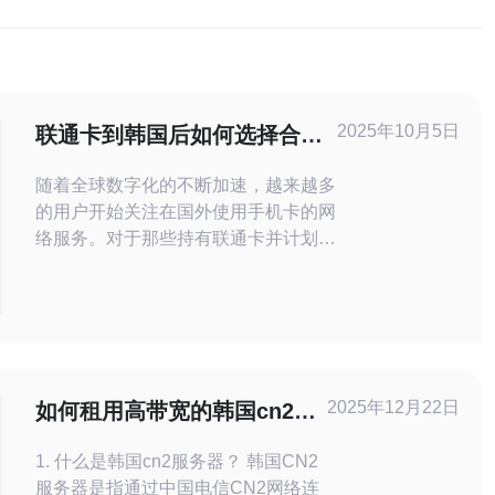
2025年10月5日
联通卡到韩国后如何选择合适
的服务器
随着全球数字化的不断加速，越来越多
的用户开始关注在国外使用手机卡的网
络服务。对于那些持有联通卡并计划前
往韩国的用户来说，选择合适的服务器
显得尤为重要。本文将为您详细介绍如
何在韩国使用联通卡选择合适的服务
器，包括VPS、主机和域名的相关知
识。 首先，我们需要明确什么是服务
器。简单来说，服务器是一种提供服务
2025年12月22日
如何租用高带宽的韩国cn2服
的计算机，可以存储
务器服务
1. 什么是韩国cn2服务器？ 韩国CN2
服务器是指通过中国电信CN2网络连