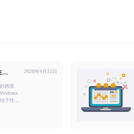
2026年4月11日
在
国常见问题与
的韩国
indows
纠结于性能
与运维角度
点上部署
给出“最好（性
/支持）”与