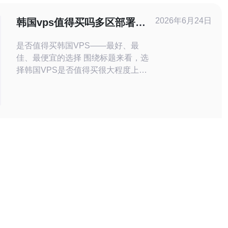
房通常能达到10–40ms或更低。跨境链
路还可能引入更高的抖动和丢包机会，
2026年6月24日
韩国vps值得买吗多区部署需
尤其是在高峰期或链路故障
求与延迟优化实践分享
是否值得买韩国VPS——最好、最
佳、最便宜的选择 围绕标题来看，选
择韩国VPS是否值得买很大程度上取
决于你的用户分布和预算：如果你的目
标用户主要在韩国或东亚地区，韩国机
房能够带来更低的网络延迟与更好的访
问稳定性。最佳方案通常是选择具有本
地骨干网络与良好互联的主流云厂商或
本地IDC（例如提供Korea Route优化
的服务商），而最便宜的方案则可