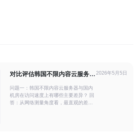
2026年5月5日
对比评估韩国不限内容云服务器
与国内机房在访问速度和稳定性
问题一：韩国不限内容云服务器与国内
上的差异
机房在访问速度上有哪些主要差异？ 回
答：从网络测量角度看，最直观的差异
来自于网络时延（RTT）与可用带宽。
对于中国大陆用户访问位于韩国的服务
器，典型的单向时延在30–80ms范围
（取决于ISP与路由），而访问国内机