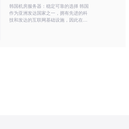
择
韩国机房服务器：稳定可靠的选择 韩国
作为亚洲发达国家之一，拥有先进的科
技和发达的互联网基础设施，因此在互
联网行业中备受瞩目。韩国机房服务器
以其稳定可靠的性能，成为了许多企业
和个人的首选。 韩国机房服务器以其卓
越的稳定性而著称。韩国的互联网网络
基础设施非常发达，网络带宽高、延迟
低，保证了服务器的稳定运行。此外，
韩国政府对于互联网