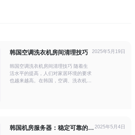
2025年5月19日
韩国空调洗衣机房间清理技巧
韩国空调洗衣机房间清理技巧 随着生
活水平的提高，人们对家居环境的要求
也越来越高。在韩国，空调、洗衣机等
家电设备的使用非常普遍，但是这些设
备如果不及时清理维护，就会影响室内
空气质量和生活品质。本文将介绍一些
韩国空调洗衣机房间清理技巧，帮助您
保持家居清洁和舒适。 空调是夏季必
备的家电设备，但长时间使用后容易积
2025年5月4日
韩国机房服务器：稳定可靠的选
累灰尘和细菌，影响空