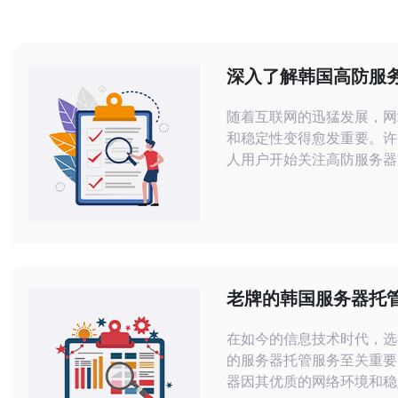
深入了解韩国高防服
术支持与维护服务
随着互联网的迅猛发展，网
和稳定性变得愈发重要。许
人用户开始关注高防服务器
益严重的网络攻击和流量劫
国高防服务器以其优质的技
护服务而备受青睐，本文将
一主题。 首先，我们需要了解什么是
高防服务器。高防服务器是
计来抵御DDoS攻击的服
老牌的韩国服务器托
加带宽、优化网络架构和部
赖的选择
技
在如今的信息技术时代，选
的服务器托管服务至关重要
器因其优质的网络环境和稳