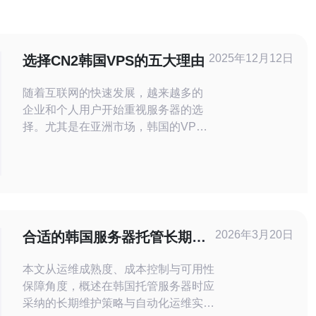
2025年12月12日
选择CN2韩国VPS的五大理由
随着互联网的快速发展，越来越多的
企业和个人用户开始重视服务器的选
择。尤其是在亚洲市场，韩国的VPS
因其优越的性能和稳定性而备受青
睐。在众多VPS服务中，CN2韩国
VPS凭借其独特的优势，成为了许多
用户的首选。本文将为您详细解析选
择CN2韩国VPS的五大理由，帮助您
做出明智的决策。 1. 优越的网络性能
2026年3月20日
合适的韩国服务器托管长期维
CN2韩国VPS采用的是中国电信的
护策略与自动化运维建议
CN2
本文从运维成熟度、成本控制与可用性
保障角度，概述在韩国托管服务器时应
采纳的长期维护策略与自动化运维实