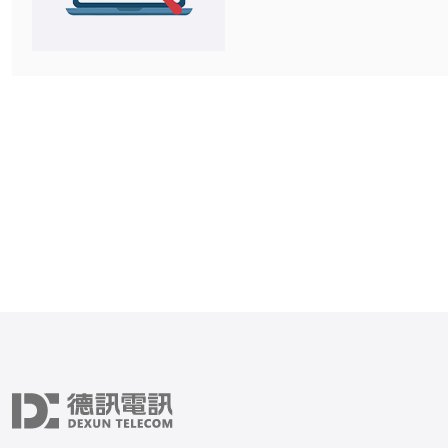
受到广泛欢迎。本文将详细
择老牌的韩国服务器托管服
实际操作步骤的详细指南。 1. 确定
求 在选择服务器托管之前，首先需要
明确自己的需求： - **网站类型**：确
定你的网站是企业官网、电