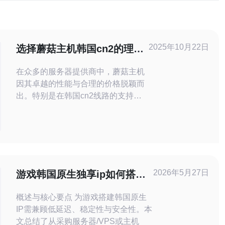
2025年10月22日
选择蘑菇主机韩国cn2的理由
与用户反馈
在众多的服务器提供商中，蘑菇主机
因其卓越的性能与合理的价格脱颖而
出。特别是在韩国cn2线路的支持
下，蘑菇主机成为了许多企业和个人
用户的首选。无论是追求最佳性能、
最低延迟，还是性价比，蘑菇主机都
能满足不同用户的需求。本文将深入
探讨选择蘑菇主机韩国cn2的理由，
以及用户的真实反馈，帮助您在选择
2026年5月27日
游戏韩国原生独享ip如何搭建
服务器时做出明智的决策。
包括防DDoS和多节点容灾部
概述与核心要点 为游戏搭建韩国原生
署
IP需兼顾低延迟、稳定性与安全性。本
文总结了从采购服务器/VPS或主机