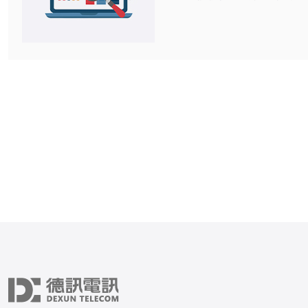
务能够让用户在访问韩国的
时，隐藏真实的IP地址，
自韩国的IP地址。这样，
问那些仅限于韩国地区的游
容，通常这些内容在其他国
法访问。 2. 韩国原生IP代理有什么优
势？ 使用韩国原生