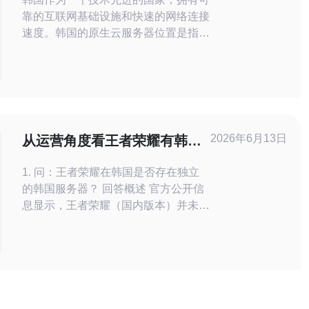
靠的互联网基础设施和快速的网络连接
速度。韩国的原生云服务器位置是指在
韩国境内的云服务器架设位置。选择韩
国原生云服务器可以提供更低的延迟和
更高的可靠性，适用于需要在韩国地区
提供服务的企业和个人。 选择合适的云
服务器位置对于在线业务的成功至关重
要。原生云服务器位置指的是服务器所
2026年6月13日
从运营角度看王者荣耀有韩国
在的物理位置与目标受众所在地的距
服务器吗对版权与本地化的意
1. 问：王者荣耀在韩国是否存在独立
义
的韩国服务器？ 回答概述 官方公开信
息显示，王者荣耀（国内版本）并未在
韩国建立独立对外运营的专属韩国服务
器，而是通过海外改版或授权合作形式
进入部分海外市场，例如以其他品牌或
与本地发行商合作的方式在不同国家上
线。 运营影响 没有直接的本地服务器
意味着运营方更多依赖合作方托管与分