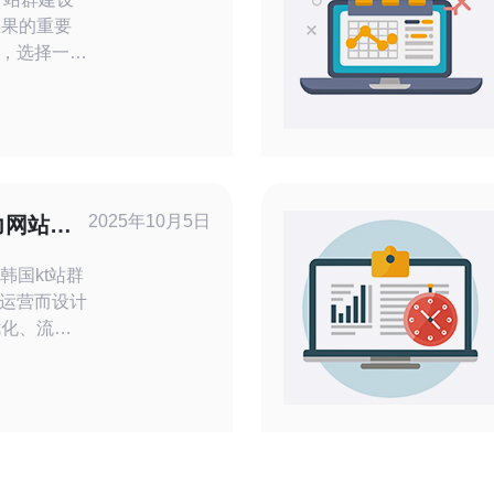
效果的重要
，选择一款
的关键之
的cn2线
，逐渐成为
文将深入探
建设中的应
2025年10月5日
力网站快
能因
运营而设计
优化、流量
点包括优质
性能和灵活
业的青睐。
2. 选择合适的kt站群服务器 在选择