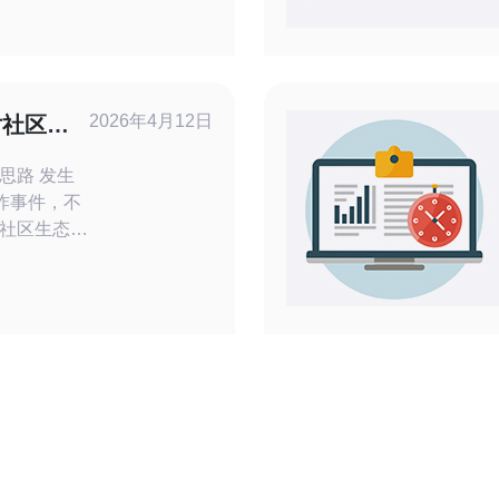
入探讨选择
及如何选择
护网站安
络安全防护
2026年4月12日
对社区生
略
思路 发生
炸事件，不
社区生态与
对而言，最
DoS清洗服
BGP黑洞策
最便宜的短
率限制、
量阈值