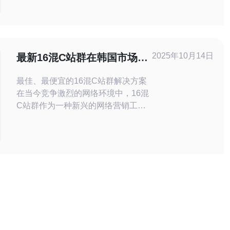
全措施的提升以及网络性能的优化。这
些趋势将为企业提供更高效和安全的服
务器托管解决方案，助力他们在竞争激
烈的市场中脱颖而出。 韩国kt服务器托
管的最新技术趋势是什么？ 近年来，随
2025年10月14日
最新16混C站群在韩国市场的
着云计算技术的快速发展，韩国kt
应用与挑战
最佳、最便宜的16混C站群解决方案
在当今竞争激烈的网络环境中，16混
C站群作为一种新兴的网络营销工
具，正逐渐受到韩国市场的青睐。它
不仅能帮助企业提高网络可见性，还
能在搜索引擎优化（SEO）方面发挥
重要作用。许多企业在寻求最佳和最
便宜的服务器解决方案时，发现16混
C站群能够提供高效的资源利用与灵
活的配置选项，满足不同规模企业的
需求。在这篇文章中