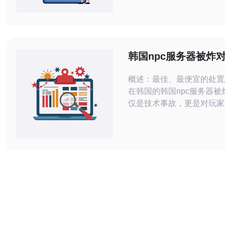
持24小时在线。本文将深
高防服务器的原因、优势以
合适的服务器，助您轻松维
全。 为什么选择韩国高防服务器？ 韩
国高防服务器以其卓越的网
韩国npc服务器被炸
措施和稳定的性能，
态影响及重建信任策
概述：最佳、最便宜的处置
在韩国的韩国npc服务器被
仅是技术事故，更是对玩家
信任关系的严重冲击。就应
佳方案通常是结合专业的D
务（如云端DDoS防护、
Anycast+CDN边缘分流与
略）与透明的社区沟通；而
期对策则包含基于主机的速
iptables/防火墙规则、流