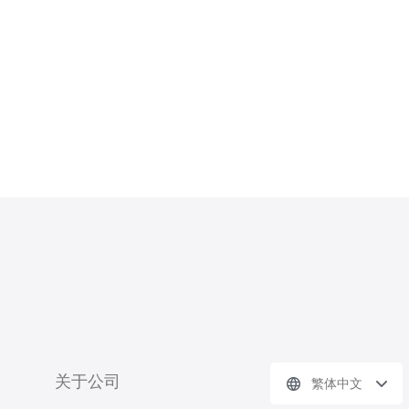
广，从而实现群站的成功。 第一步：
选择合适的服务器 在构建韩国群站
时，选择一个优质的服务器是至关重要
关于公司
繁体中文