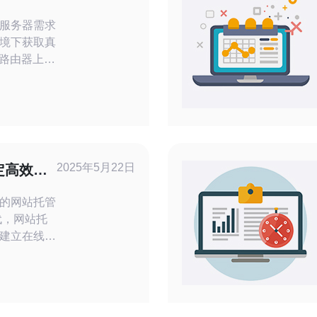
定操作指
服务器需求
境下获取真
用路由器上完
期准备、硬
NAT或桥接
NS应对动态
排查要点，便
？ 选择路
2025年5月22日
定高效的
的网站托管
建立在线存
站的稳定运
服务器托管
务器站群提
案，让您的