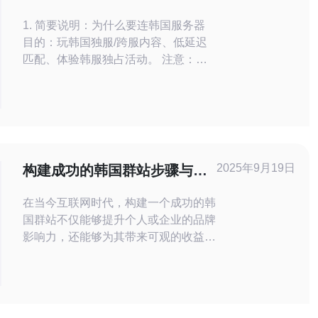
哪里与账号联机注意事项
1. 简要说明：为什么要连韩国服务器
目的：玩韩国独服/跨服内容、低延迟
匹配、体验韩服独占活动。 注意：
Steam本体没有“韩服”概念，很多游戏
（例如MMO、FPS）在游戏内或游戏
服列表有韩国节点，操作以游戏端为
准。 2. 在Steam设置中查看并切换下
载服务器（常见误区） 步骤1：打开
Steam客户端 → 左上“Steam”菜单 →
2025年9月19日
构建成功的韩国群站步骤与方
选择
法分享
在当今互联网时代，构建一个成功的韩
国群站不仅能够提升个人或企业的品牌
影响力，还能够为其带来可观的收益。
然而，如何才能搭建一个最佳、最便宜
且效果显著的群站呢？本文将深入探讨
在构建韩国群站过程中，如何选择合适
的服务器、优化网站的内容以及有效推