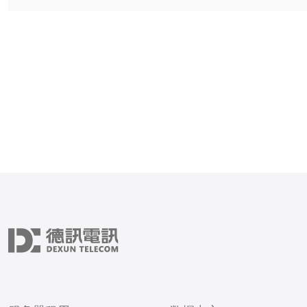
优质的VPS提供商供您选择。 
VPS提供商以其高性能、
全性而闻名。许多韩国VP
有先进的数据中心设施和优