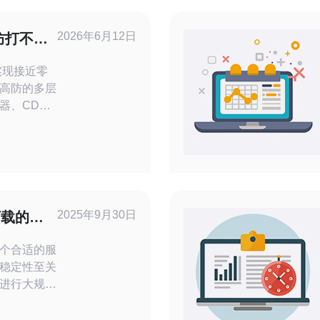
2026年6月12日
防打不死
零宕机
实现接近零
高防的多层
器、CDN
PS/主机
S冗余、实
连续性。推
S防御、高性
的合作伙伴，
稳定在线。
2025年9月30日
下载的选
个合适的服
稳定性至关
进行大规模
务器VPS
能的配置，