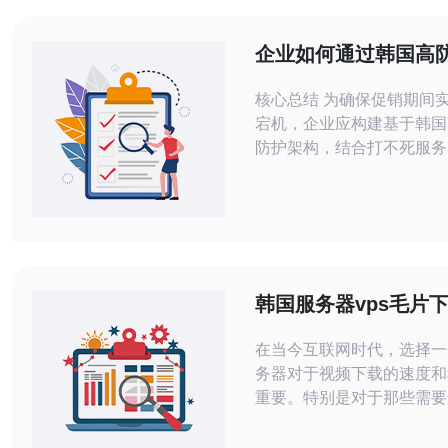
企业如何通过韩国高
服务器确保促销期间
核心总结 为确保促销期间
宕机，企业应构建基于韩国
防护架构，结合打不死服务
加速、智能流量清洗和冗余V
部署，同时通过域名和DN
时监控与应急预案保障业务
荐德讯电讯作为提供DDo
能服务器与24/7运维支持
帮助企业在流量洪峰中保持
韩国服务器vps毛片
促销期间的主要风险 促
择与推荐
在当今互联网时代，选择一
务器对于视频下载的速度和
重要。特别是对于那些需要
下载的用户来说，韩国的服
因其优越的网络环境和高性