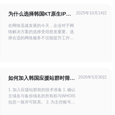
2025年10月14日
为什么选择韩国KT原生IP作
为您的网络解决方案
在网络迅速发展的今天，企业对于网
络解决方案的选择变得愈发重要。选
择合适的网络服务不仅能提升工作效
率，还能保障信息安全。韩国KT原生
IP作为一种高效、稳定的网络解决方
案，越来越受到企业的青睐。本文将
深入探讨为何韩国KT原生IP是理想的
选择，并分析其在速度、安全性和可
靠性等方面的优势。 韩国KT原生IP
2026年5月30日
如何加入韩国应援站群时筛选
是什么？ 韩国KT原生IP是由韩国电
优质群组与避免诈骗风险
信公司K
1. 加入应援站群前的技术准备 1. 确认
主域名与备份域名的所有权与WHOIS
信息一致并可联系。 2. 为主控账号开
启两步验证（2FA）并绑定管理邮箱与
手机号。 3. 选择稳定的VPS/主机：建