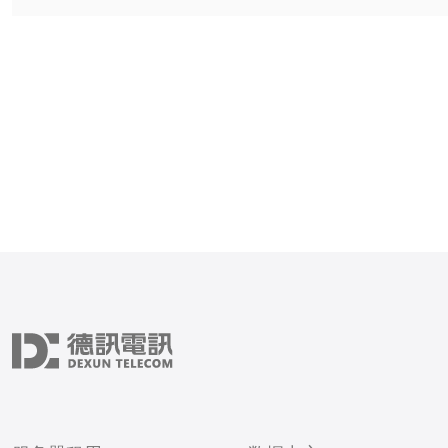
CN2线路的区别及其影响
您更好地理解这一网络系统。 以
本文的三个精华要点： CN2线路的定
义及特点 影响CN2线