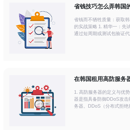
省钱技巧怎么弄韩国的
通过代理商和周期选
省钱而不牺牲质量：获取韩
本
的实战策略 1. 精华一：先试后买——
通过短周期或测试包验证代
IP真实性；2. 精华二：量
过合理的周期选择与批量购
价；3. 精华三：技术+合
化使用策略与审查合规风险
封禁成本。 作为长期研究网络代理市
场的工程师和买家，我把多
在韩国租用高防服务
成这篇省钱技巧指南，帮
要了解的五个要点
1. 高防服务器的定义与优势 高防服
器是指具备防御DDoS攻击
务器。DDoS（分布式拒绝
击是网络攻击中最常见的一
会导致服务器瘫痪。使用高
的主要优势包括： 1.1 提供更高的安