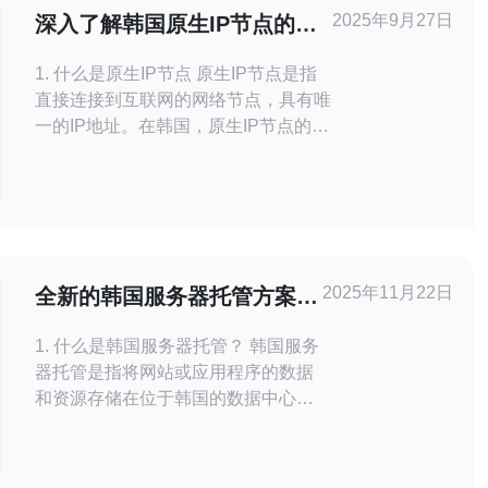
2025年9月27日
深入了解韩国原生IP节点的工
作原理与应用
1. 什么是原生IP节点 原生IP节点是指
直接连接到互联网的网络节点，具有唯
一的IP地址。在韩国，原生IP节点的应
用广泛，尤其是在提供高质量的网络服
务和数据传输方面。 2. 原生IP节点的
工作原理 原生IP节点通过分配的IP地
址与其他网络设备进行通信。其基本原
理包括数据封装、路由选择和数据传输
等。
2025年11月22日
全新的韩国服务器托管方案及
其特点
1. 什么是韩国服务器托管？ 韩国服务
器托管是指将网站或应用程序的数据
和资源存储在位于韩国的数据中心
中。通过这种方式，用户可以获得更
快的加载速度以及更稳定的连接，尤
其是针对韩国及周边地区的用户。选