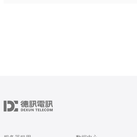
全性，保护网站不受恶意攻击。 
提高网站的稳定性，确保用
流畅性。 1.3 避免因攻