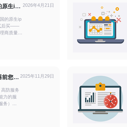
2026年4月21日
原生ip
择节省成
国的原生ip
理商质量与
大议价——通
买压低单
规并重——优
，避免后期
年经验浓缩
2025年11月29日
器前您需
务
能力的服
服务）攻
种形式，
防服务器