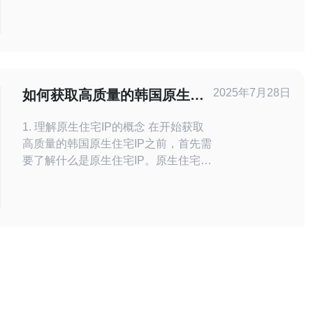
站提供稳定的服务。选择云站群韩国服
务器的主要原因包括： 韩国服务器的
网络速度快，能够提供更好的访问体
验。 韩国服务器的稳定性高，能够确
保网站的持续在线。 韩国服务器的安
全性强，能够有效保护网站数据。 选
2025年7月28日
如何获取高质量的韩国原生住
择云站群
宅IP
1. 理解原生住宅IP的概念 在开始获取
高质量的韩国原生住宅IP之前，首先需
要了解什么是原生住宅IP。原生住宅IP
是指由互联网服务提供商（ISP）分配
给家庭用户的IP地址，这些地址一般被
认为更具真实性和安全性。因为它们来
自真实的用户家庭，而非数据中心，因
此在网络活动中不易被检测或封锁。
2. 寻找可靠的供应商